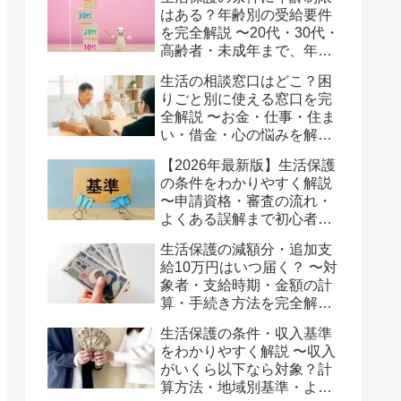
はある？年齢別の受給要件
を完全解説 〜20代・30代・
高齢者・未成年まで、年齢
別の疑問に徹底回答〜
生活の相談窓口はどこ？困
りごと別に使える窓口を完
全解説 〜お金・仕事・住ま
い・借金・心の悩みを解決
するための2026年最新ガイ
【2026年最新版】生活保護
ド〜
の条件をわかりやすく解説
〜申請資格・審査の流れ・
よくある誤解まで初心者向
けに徹底ガイド〜
生活保護の減額分・追加支
給10万円はいつ届く？ 〜対
象者・支給時期・金額の計
算・手続き方法を完全解
説〜
生活保護の条件・収入基準
をわかりやすく解説 〜収入
がいくら以下なら対象？計
算方法・地域別基準・よく