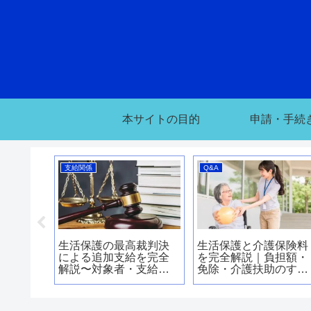
本サイトの目的
申請・手続
支給関係
Q&A
分・追
生活保護の最高裁判決
生活保護と介護保険料
はいつ届
による追加支給を完全
を完全解説｜負担額・
・支給時
解説〜対象者・支給
免除・介護扶助のすべ
・手続
額・申請方法・支給時
て
説〜
期まで徹底ガイド〜