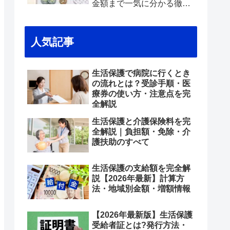
金額まで一気に分かる徹底
解説〜
人気記事
生活保護で病院に行くとき
の流れとは？受診手順・医
療券の使い方・注意点を完
全解説
生活保護と介護保険料を完
全解説｜負担額・免除・介
護扶助のすべて
生活保護の支給額を完全解
説【2026年最新】計算方
法・地域別金額・増額情報
【2026年最新版】生活保護
受給者証とは?発行方法・