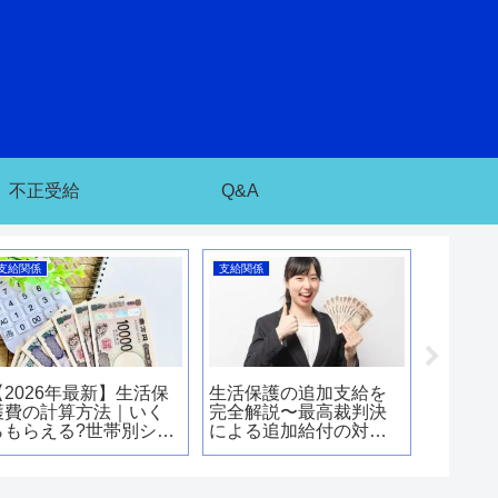
不正受給
Q&A
支給関係
支給関係
支給関係
【2026年最新】生活保
生活保護の追加支給を
生活保
護費の計算方法｜いく
完全解説〜最高裁判決
全解説【
らもらえる?世帯別シミ
による追加給付の対象
計算方
ュレーションで徹底解
者・支給額・手続き・
額・増
説
物価特例加算まで徹底
ガイド〜