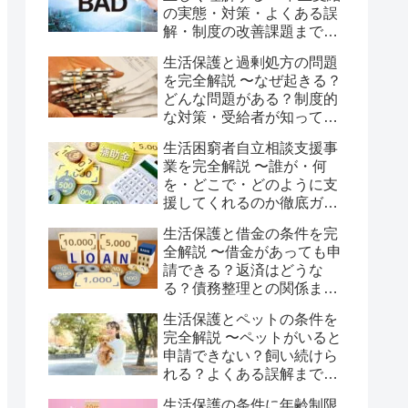
の実態・対策・よくある誤
解・制度の改善課題まで徹
底解説〜
生活保護と過剰処方の問題
を完全解説 〜なぜ起きる？
どんな問題がある？制度的
な対策・受給者が知ってお
くべき権利まで徹底ガイ
生活困窮者自立相談支援事
ド〜
業を完全解説 〜誰が・何
を・どこで・どのように支
援してくれるのか徹底ガイ
ド〜
生活保護と借金の条件を完
全解説 〜借金があっても申
請できる？返済はどうな
る？債務整理との関係まで
徹底ガイド〜
生活保護とペットの条件を
完全解説 〜ペットがいると
申請できない？飼い続けら
れる？よくある誤解まで徹
底ガイド〜
生活保護の条件に年齢制限