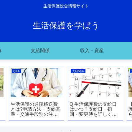
生活保護総合情報サイト
生活保護を学ぼう
き
支給関係
収入・資産
Q&A
支給関係
生活保護の通院移送費
Q 生活保護費の支給日
とは?申請方法・支給基
はいつ？支給日・初
準・交通手段別の注意
回・変更時を詳しく解
点を完全解説
説【2026年最新】