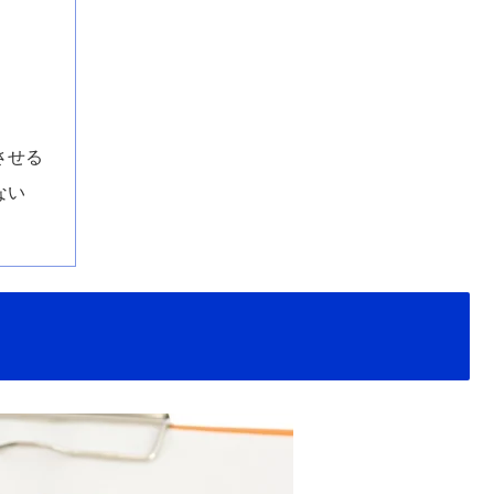
させる
ない