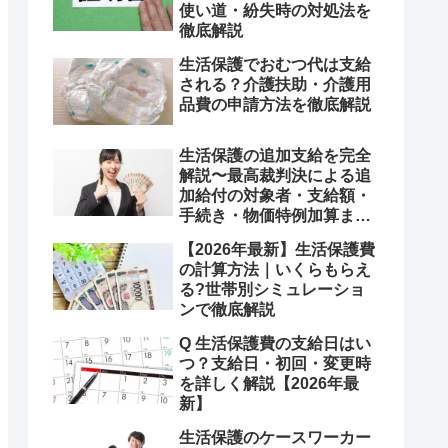
使い道・紛失時の対処法を
徹底解説
生活保護でおむつ代は支給
される？介護扶助・介護用
品費の申請方法を徹底解説
生活保護の追加支給を完全
解説〜最高裁判決による追
加給付の対象者・支給額・
手続き・物価特例加算まで
徹底ガイド〜
【2026年最新】生活保護費
の計算方法｜いくらもらえ
る?世帯別シミュレーショ
ンで徹底解説
Q 生活保護費の支給日はい
つ？支給日・初回・変更時
を詳しく解説【2026年最
新】
生活保護のケースワーカー