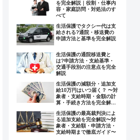
を完全解説｜役割・仕事内
容・家庭訪問・対処法のす
べて
生活保護でタクシー代は支
給される?通院・移送費の
申請方法と基準を完全解説
生活保護の通院移送費と
は?申請方法・支給基準・
交通手段別の注意点を完全
解説
生活保護の減額分・追加支
給10万円はいつ届く？ 〜対
象者・支給時期・金額の計
算・手続き方法を完全解
説〜
生活保護の最高裁判決によ
る追加支給を完全解説〜対
象者・支給額・申請方法・
支給時期まで徹底ガイド〜