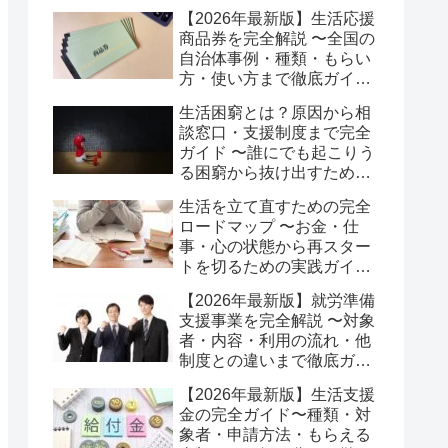
ある誤解まで完全ガイド〜
【2026年最新版】生活応援
商品券を完全解説 〜全国の
自治体事例・種類・もらい
方・使い方まで徹底ガイ
ド〜
生活困窮とは？原因から相
談窓口・支援制度まで完全
ガイド 〜誰にでも起こりう
る困窮から抜け出すための
実践的な解決策〜
生活を立て直すための完全
ロードマップ 〜お金・仕
事・心の状態から再スター
トを切るための実践ガイ
ド〜
【2026年最新版】就労準備
支援事業を完全解説 〜対象
者・内容・利用の流れ・他
制度との違いまで徹底ガイ
ド〜
【2026年最新版】生活支援
金の完全ガイド〜種類・対
象者・申請方法・もらえる