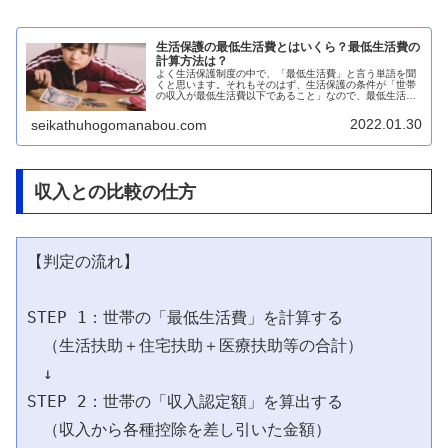
生活保護の最低生活費とはいくら？最低生活費の
計算方法は？
よく生活保護制度の中で、「最低生活費」と言う単語を聞
くと思います。それもそのはず、生活保護の条件が「世帯
の収入が最低生活費以下であること」なので、最低生活費
が非常に重要な指標となります。しかし、ケースワークの
現場でも、実際によく使う言葉なん...
2022.01.30
seikathuhogomanabou.com
収入との比較の仕方
【判定の流れ】

STEP 1：世帯の「最低生活費」を計算する

　（生活扶助＋住宅扶助＋医療扶助等の合計）

　↓

STEP 2：世帯の「収入認定額」を算出する

　（収入から各種控除を差し引いた金額）
