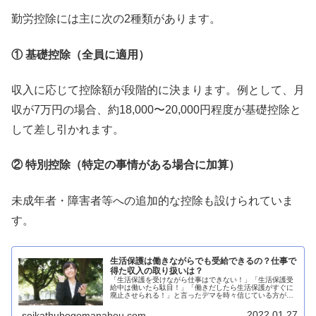
勤労控除には主に次の2種類があります。
① 基礎控除（全員に適用）
収入に応じて控除額が段階的に決まります。例として、月
収が7万円の場合、約18,000〜20,000円程度が基礎控除と
して差し引かれます。
② 特別控除（特定の事情がある場合に加算）
未成年者・障害者等への追加的な控除も設けられていま
す。
生活保護は働きながらでも受給できるの？仕事で
得た収入の取り扱いは？
「生活保護を受けながら仕事はできない！」「生活保護受
給中は働いたら駄目！」「働きだしたら生活保護がすぐに
廃止させられる！」と言ったデマを時々信じている方がい
らっしゃいますが、それらはハッキリ言って嘘です。生活
保護を受けながら仕事はできる生活...
2022.01.27
seikathuhogomanabou.com