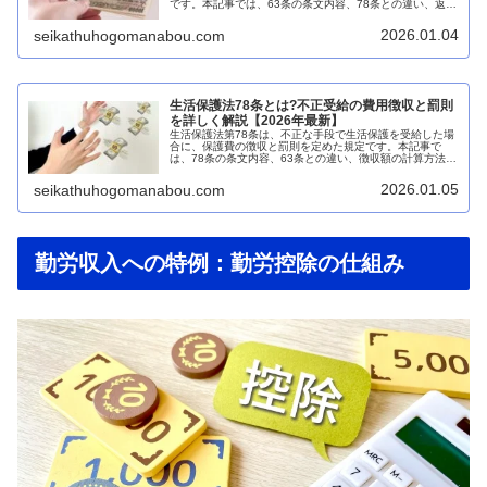
です。本記事では、63条の条文内容、78条との違い、返還
額の決定方法、免責の可否まで、初心者の方にもわかりや
すく解説します。生活保護法...
2026.01.04
seikathuhogomanabou.com
生活保護法78条とは?不正受給の費用徴収と罰則
を詳しく解説【2026年最新】
生活保護法第78条は、不正な手段で生活保護を受給した場
合に、保護費の徴収と罰則を定めた規定です。本記事で
は、78条の条文内容、63条との違い、徴収額の計算方法、
告訴基準、防止策まで、初心者の方にもわかりやすく解説
します。生活保護法第78条と...
2026.01.05
seikathuhogomanabou.com
勤労収入への特例：勤労控除の仕組み