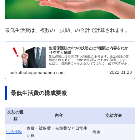
最低生活費は、複数の「扶助」の合計で計算されます。
生活保護法の8つの扶助とは?種類と内容をわか
りやすく解説
生活保護には全部で8つの扶助があります。生活保護の支
給はどれも必ず、この8つの扶助のどれかに該当します。
ただし、自動的にもらえるわけではなく、必ず申請が必要
です。このページではそれぞれの特性・要件・内容・支給
金額等についてわかりやすく解説しています。
2022.01.23
seikathuhogomanabou.com
最低生活費の構成要素
扶助の種
内容
支給方法
類
食費・被服費・光熱費など日常生
生活扶助
現金
活費