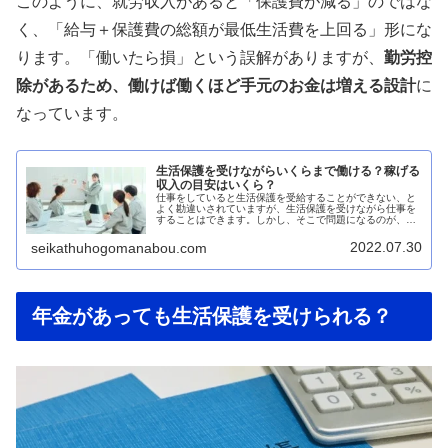
このように、就労収入があると「保護費が減る」のではな
く、「給与＋保護費の総額が最低生活費を上回る」形にな
ります。「働いたら損」という誤解がありますが、
勤労控
除があるため、働けば働くほど手元のお金は増える設計
に
なっています。
生活保護を受けながらいくらまで働ける？稼げる
収入の目安はいくら？
仕事をしていると生活保護を受給することができない、と
よく勘違いされていますが、生活保護を受けながら仕事を
することはできます。しかし、そこで問題になるのが、い
くらまでなら生活保護を受給しながら働くことができるの
か？と言う点だと思います。そこで...
2022.07.30
seikathuhogomanabou.com
年金があっても生活保護を受けられる？