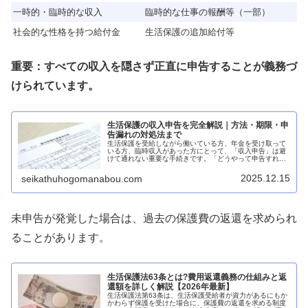
一時的・臨時的な収入
臨時的な仕事の報酬等（一部）
社会的な性格を持つ給付金
生活保護の追加給付等
重要：すべての収入を隠さず正直に申告することが義務づ
けられています。
生活保護の収入申告を完全解説｜方法・期限・申
告漏れの対処法まで
生活保護を受給しながら働いている方、年金を受け取って
いる方、臨時収入があった方にとって、「収入申告」は避
けて通れない重要な手続きです。「どうやって申告すれば
いいの?」「申告を忘れたらどうなるの?」「少額でも申告
が必要?」など、収入申告につい...
2025.12.15
seikathuhogomanabou.com
未申告が発覚した場合は、過去の保護費の返還を求められ
ることがあります。
生活保護法63条とは?費用返還義務の仕組みと返
還額を詳しく解説【2026年最新】
生活保護法第63条は、生活保護受給者が資力があるにもか
かわらず保護を受けた場合に、保護費の返還を求める制度