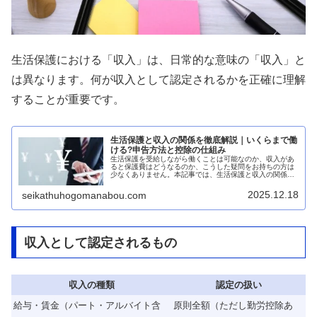
生活保護における「収入」は、日常的な意味の「収入」と
は異なります。何が収入として認定されるかを正確に理解
することが重要です。
生活保護と収入の関係を徹底解説｜いくらまで働
ける?申告方法と控除の仕組み
生活保護を受給しながら働くことは可能なのか、収入があ
ると保護費はどうなるのか、こうした疑問をお持ちの方は
少なくありません。本記事では、生活保護と収入の関係に
ついて、基礎控除の仕組みから収入申告の方法まで、初心
者にもわかりやすく網羅的に解説し...
2025.12.18
seikathuhogomanabou.com
収入として認定されるもの
収入の種類
認定の扱い
給与・賃金（パート・アルバイト含
原則全額（ただし勤労控除あ