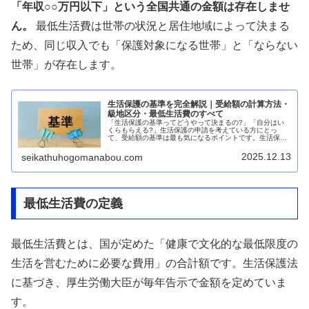
「年収○○万円以下」という全国共通の金額は存在しませ
ん。
最低生活費は世帯の状況と居住地域によって決まる
ため、同じ収入でも「保護対象になる世帯」と「ならない
世帯」が存在します。
生活保護の基準を完全解説｜受給額の計算方法・
級地区分・最低生活費のすべて
「生活保護の基準ってどうやって決まるの?」「自分はい
くらもらえる?」生活保護の申請を考えている方にとっ
て、受給額の基準は最も気になるポイントです。生活保護
の基準は、お住まいの地域、世帯人数、年齢などによって
大きく異なります。本記事では、生活...
2025.12.13
seikathuhogomanabou.com
最低生活費の定義
最低生活費とは、国が定めた「健康で文化的な最低限度の
生活を営むために必要な費用」の合計額です。生活保護法
に基づき、厚生労働大臣が毎年告示で金額を定めていま
す。