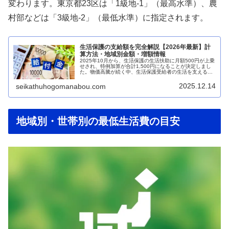
変わります。東京都23区は「1級地-1」（最高水準）、農
村部などは「3級地-2」（最低水準）に指定されます。
生活保護の支給額を完全解説【2026年最新】計
算方法・地域別金額・増額情報
2025年10月から、生活保護の生活扶助に月額500円が上乗
せされ、特例加算が合計1,500円になることが決定しまし
た。物価高騰が続く中、生活保護受給者の生活を支えるた
めの重要な措置です。「生活保護でいくらもらえるの?」
「自分の地域ではどれ...
2025.12.14
seikathuhogomanabou.com
地域別・世帯別の最低生活費の目安