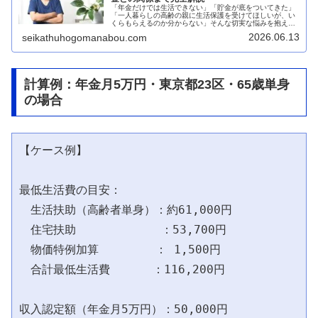
「年金だけでは生活できない」「貯金が底をついてきた」
「一人暮らしの高齢の親に生活保護を受けてほしいが、い
くらもらえるのか分からない」そんな切実な悩みを抱えて
いる方は多いでしょう。実は、厚生労働省の被保護者調査
2026.06.13
seikathuhogomanabou.com
によると、2026年2月時点の生...
計算例：年金月5万円・東京都23区・65歳単身
の場合
【ケース例】

最低生活費の目安：

　生活扶助（高齢者単身）：約61,000円

　住宅扶助            ：53,700円

　物価特例加算        ： 1,500円

　合計最低生活費      ：116,200円

収入認定額（年金月5万円）：50,000円
