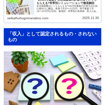
もらえる?世帯別シミュレーションで徹底解説
生活保護費はいくらもらえる?2025年最新の計算方法を初
心者向けに解説。単身で月10〜13万円、母子家庭で月
19〜24万円が目安。級地別・世帯別の具体例、収入がある
場合の計算式まで、わかりやすくシミュレーションしま
す。
2025.11.30
seikathuhogomanabou.com
「収入」として認定されるもの・されない
もの