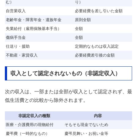
む）
り）
自営業収入
必要経費を差し引いた金額
老齢年金・障害年金・遺族年金
原則全額
失業給付（雇用保険基本手当）
全額
傷病手当金
全額
仕送り・援助
定期的なものは収入認定
不動産・家賃収入
必要経費差引後の金額
収入として認定されないもの（非認定収入）
次の収入は、一部または全部が収入として認定されず、最
低生活費との比較から除外されます。
非認定収入の種類
内容
医療・介護費用の現物給付
そもそも現金でないため
慶弔費（一時的なもの）
慶弔見舞い・お祝い金等