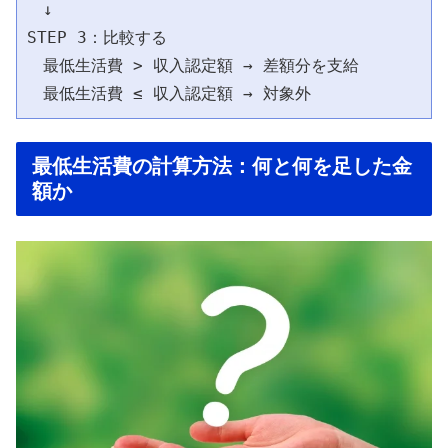
　↓

STEP 3：比較する

　最低生活費 > 収入認定額 → 差額分を支給

最低生活費の計算方法：何と何を足した金
額か