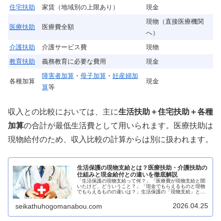
住宅扶助
家賃（地域別の上限あり）
現金
現物（直接医療機関
医療扶助
医療費全額
へ）
介護扶助
介護サービス費
現物
教育扶助
義務教育に必要な費用
現金
障害者加算
・
母子加算
・
妊産婦加
各種加算
現金
算
等
収入との比較においては、主に
生活扶助＋住宅扶助＋各種
加算
の合計が最低生活費として用いられます。医療扶助は
現物給付のため、収入比較の計算からは別に扱われます。
生活保護の現物支給とは？医療扶助・介護扶助の
仕組みと現金給付との違いを徹底解説
「生活保護の現物支給って何？」「医療費が現物支給と聞
いたけど、どういうこと？」「現金でもらえるものと現物
でもらえるものの違いは？」生活保護の「現物支給」とい
う言葉を聞いても、具体的にどういう仕組みなのかわから
ない方が多くいます。現物支給は生...
2026.04.25
seikathuhogomanabou.com