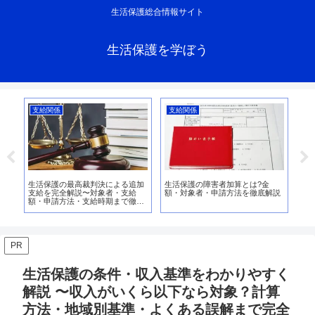
生活保護総合情報サイト
生活保護を学ぼう
支給関係
支給関係
支
生活保護の最高裁判決による追加
生活保護の障害者加算とは?金
生
請
支給を完全解説〜対象者・支給
額・対象者・申請方法を徹底解説
【2
額・申請方法・支給時期まで徹底
金
ガイド〜
PR
生活保護の条件・収入基準をわかりやすく
解説 〜収入がいくら以下なら対象？計算
方法・地域別基準・よくある誤解まで完全