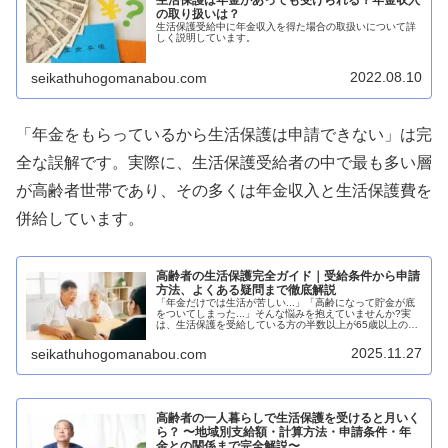
の取り扱いは？
生活保護受給中に年金収入を得た場合の取扱いについて詳
しく説明しています。
2022.08.10
seikathuhogomanabou.com
「年金をもらっているから生活保護は申請できない」は完
全な誤解です。実際に、生活保護受給者の中で最も多い層
が高齢者世帯であり、その多くは年金収入と生活保護費を
併給しています。
高齢者の生活保護完全ガイド｜受給条件から申請
方法、よくある疑問まで徹底解説
「年金だけでは生活が苦しい...」「高齢になって貯金が底
をついてしまった...」そんな悩みを抱えていませんか?実
は、生活保護を受給している方の半数以上が65歳以上の高
齢者世帯です。令和3年のデータでは、約90万世帯の高齢
者が生活保護を利用し...
2025.11.27
seikathuhogomanabou.com
高齢者の一人暮らしで生活保護を受けると月いく
ら？ 〜地域別支給額・計算方法・申請条件・年
金との関係まで完全解説〜