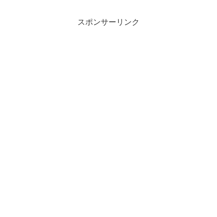
活保護受給者が生活保護費でタバコを買
っても吸っても何も問題...
スポンサーリンク