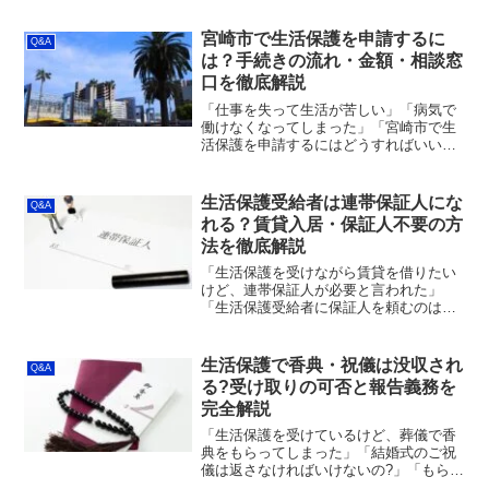
言うお声をよく聞きます。しかし、実際
に生活保護受給者がパチンコやギャンブ
宮崎市で生活保護を申請するに
Q&A
ルをしている現場に遭遇し...
は？手続きの流れ・金額・相談窓
口を徹底解説
「仕事を失って生活が苦しい」「病気で
働けなくなってしまった」「宮崎市で生
活保護を申請するにはどうすればいい
の？」そんな不安や疑問を抱えてこの記
事にたどり着いた方へ。本記事では、宮
崎市における生活保護の申請方法・必要
生活保護受給者は連帯保証人にな
Q&A
書類・支給額の目安・相談窓...
れる？賃貸入居・保証人不要の方
法を徹底解説
「生活保護を受けながら賃貸を借りたい
けど、連帯保証人が必要と言われた」
「生活保護受給者に保証人を頼むのは無
理？」「保証人がいなくても家を借りる
方法はあるの？」生活保護受給者にとっ
て、住居確保における連帯保証人の問題
生活保護で香典・祝儀は没収され
Q&A
は非常に大きな壁となってい...
る?受け取りの可否と報告義務を
完全解説
「生活保護を受けているけど、葬儀で香
典をもらってしまった」「結婚式のご祝
儀は返さなければいけないの?」「もらっ
たお金は全額没収される?」生活保護受給