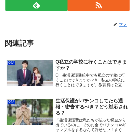
マメ
関連記事
Q私立の学校に行くことはできま
Q&A
すか？
Q 生活保護受給中でも私立の学校に行
くことはできますか？A 私立の学校に
行くことはできますが、教育費は公立分
しか支給されません。生活保護受給中で
あっても私立の小学校、中学校、高校に
通学することは可能です。生活保護受給
生活保護がパチンコしてたら通
Q&A
中だからと言って、私立に...
報・密告するべき？どう対応され
る？
「生活保護費は私たちが払った税金から
出ているのに、そのお金でパチンコやギ
ャンブルをするなんて許せない！すぐに
やめさせるように指導してほしい！」と