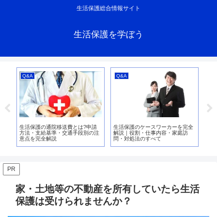
生活保護総合情報サイト
生活保護を学ぼう
Q&A
Q&A
支
れ
生活保護の通院移送費とは?申請
生活保護のケースワーカーを完全
生
方法・支給基準・交通手段別の注
解説｜役割・仕事内容・家庭訪
る
意点を完全解説
問・対処法のすべて
方
PR
家・土地等の不動産を所有していたら生活
保護は受けられませんか？