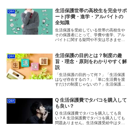
者が香典や祝儀を受け取った際、こうし
た不安を抱く方は非常に多くいらっしゃ
生活保護世帯の高校生を完全サポ
Q&A
います。インターネッ...
ート|学費・進学・アルバイトの
全知識
生活保護を受給している世帯の高校生や
その保護者にとって、学費や進学、アル
バイトに関する疑問や不安は尽きませ
ん。この記事では、高校進学時の支援制
度、教育扶助の内容、アルバイト収入の
扱い、大学進学の方法まで、具体的なデ
生活保護の目的とは？制度の趣
Q&A
ータと実例を交えて詳しく解...
旨・理念・原則をわかりやすく解
説
「生活保護の目的って何？」「生活保護
はなぜ存在するの？」「単に生活費を渡
すだけの制度じゃないの？」生活保護制
度の「目的」について、正確に理解して
いる方は意外に少なく、「困った人にお
金を渡す制度」という表面的な理解にと
Q 生活保護費でタバコを購入して
Q&A
どまっていることがほとん...
も良い？
Q 生活保護費でタバコを購入しても良
い？A 生活保護費でタバコを購入しても
問題ありません。生活保護受給中はタバ
コを買ったり、吸ったりしてはいけない
のでは？と思っている人がいますが、生