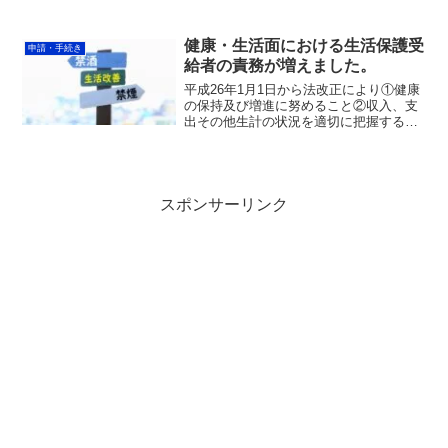
があったら申請できない？」生活保護の
申請を考えている方が最初にぶつかる壁
が、この「条件」に関する疑問です。生
健康・生活面における生活保護受
申請・手続き
活保護の条件（受給要件）...
給者の責務が増えました。
平成26年1月1日から法改正により①健康
の保持及び増進に努めること②収入、支
出その他生計の状況を適切に把握するこ
とが生活保護受給者の責務として位置づ
けられました。改正内容「生活保護受給
者の責務」となりましたが、実際は福祉
事務所の支援体制及び...
スポンサーリンク