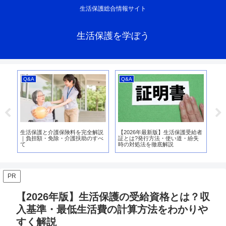
生活保護総合情報サイト
生活保護を学ぼう
Q&A
Q&A
支
請
生活保護と介護保険料を完全解説
【2026年最新版】生活保護受給者
生
注
｜負担額・免除・介護扶助のすべ
証とは?発行方法・使い道・紛失
額
て
時の対処法を徹底解説
PR
【2026年版】生活保護の受給資格とは？収
入基準・最低生活費の計算方法をわかりや
すく解説