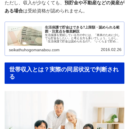
ただし、収入が少なくても、
預貯金や不動産などの資産が
ある場合
は受給資格が認められません。
生活保護で貯金はできる?上限額・認められる範
囲・注意点を徹底解説
生活保護を受給している方の中には、「将来のために少し
でも貯金をしたい」と考える方も多いでしょう。しかし、
「生活保護で貯金は認められるの?」「いくらまで貯めて
いいの?」といった疑問や不安を抱えている方も少なくあ
りません。本記事では、生活保護受...
2016.02.26
seikathuhogomanabou.com
世帯収入とは？実際の同居状況で判断され
る