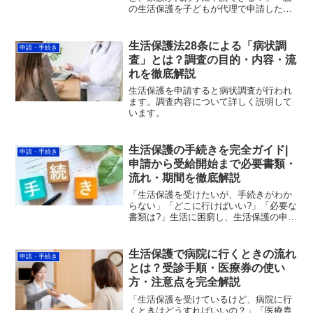
の生活保護を子どもが代理で申請した
い」「弁護士やNPOに申請を代わりにや
ってもらえるの？」生活保護の代理申請
に関する疑問は非常に多く、「本人が行
生活保護法28条による「病状調
申請・手続き
かないと申請できない」とい...
査」とは？調査の目的・内容・流
れを徹底解説
生活保護を申請すると病状調査が行われ
ます。調査内容について詳しく説明して
います。
生活保護の手続きを完全ガイド|
申請・手続き
申請から受給開始まで必要書類・
流れ・期間を徹底解説
「生活保護を受けたいが、手続きがわか
らない」「どこに行けばいい?」「必要な
書類は?」生活に困窮し、生活保護の申請
を検討している方の多くが、手続きにつ
いて不安や疑問を抱いています。生活保
護の申請手続きは、福祉事務所への相談
生活保護で病院に行くときの流れ
申請・手続き
から始まり、申請、調...
とは？受診手順・医療券の使い
方・注意点を完全解説
「生活保護を受けているけど、病院に行
くときはどうすればいいの？」「医療券