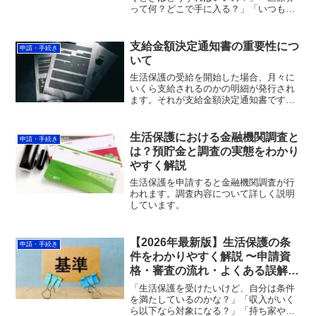
って何？どこで手に入る？」「いつもの
病院に行っていいの？」生活保護受給者
が病院を受診する際には、一般の方とは
異なる手順が必要です。この記事では、
支給金額決定通知書の重要性につ
申請・手続き
受診前の準備から当日の手...
いて
生活保護の受給を開始した場合、月々に
いくら支給されるのかの明細が発行され
ます。それが支給金額決定通知書です。
支給金額決定通知書は自治体によります
が、毎月発行される場合と金額に変更が
あった時 のみ発行する場合があります。
生活保護における金融機関調査と
申請・手続き
発行された支給金額決定...
は？預貯金と調査の実態をわかり
やすく解説
生活保護を申請すると金融機関調査が行
われます。調査内容について詳しく説明
しています。
【2026年最新版】生活保護の条
申請・手続き
件をわかりやすく解説 〜申請資
格・審査の流れ・よくある誤解ま
で初心者向けに徹底ガイド〜
「生活保護を受けたいけど、自分は条件
を満たしているのかな？」「収入がいく
ら以下なら対象になる？」「持ち家や車