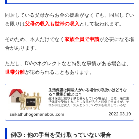
同居している父母からお金の援助がなくても、同居してい
る限りは
父母の収入も世帯の収入
として扱われます。
そのため、本人だけでなく
家族全員で申請
が必要になる場
合があります。
ただし、DVやネグレクトなど特別な事情がある場合は、
世帯分離
が認められることもあります。
生活保護は同居人がいる場合の取扱いはどうな
る？世帯分離とは？
生活保護は親や子供と暮らしている場合は、当然一緒に生
活保護を受給することになるだろうと想像できますが、そ
れが例えば友人・知人とシェアハウスを利用しているな
ど、同居人がいる場合はどうなるのでしょうか？同居人が
いる場合は、同居人全員が生活保護世...
2022.03.19
seikathuhogomanabou.com
例③：他の手当を受け取っていない場合