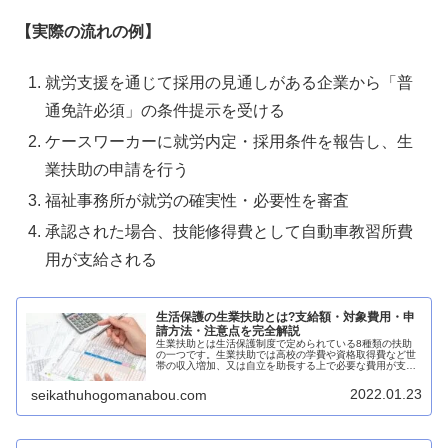
【実際の流れの例】
就労支援を通じて採用の見通しがある企業から「普
通免許必須」の条件提示を受ける
ケースワーカーに就労内定・採用条件を報告し、生
業扶助の申請を行う
福祉事務所が就労の確実性・必要性を審査
承認された場合、技能修得費として自動車教習所費
用が支給される
生活保護の生業扶助とは?支給額・対象費用・申
請方法・注意点を完全解説
生業扶助とは生活保護制度で定められている8種類の扶助
の一つです。生業扶助では高校の学費や資格取得費など世
帯の収入増加、又は自立を助長する上で必要な費用が支給
されます。このページでは生業扶助で支給される項目につ
いて、わかりやすく説明しています。
2022.01.23
seikathuhogomanabou.com