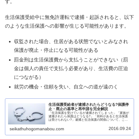
す。
生活保護受給中に無免許運転で逮捕・起訴されると、以下
のような生活保護への影響が生じる可能性があります。
収監された場合、住居がある状態でないとみなされ
保護が廃止・停止になる可能性がある
罰金刑は生活保護費から支払うことができない（罰
金は個人の責任で支払う必要があり、生活費の圧迫
につながる）
就労の機会・信頼を失い、自立への道が遠のく
生活保護受給者が逮捕されたらどうなる?保護停
止・廃止の基準と再申請を完全解説
「生活保護を受けているが逮捕されてしまった」「家族が
逮捕されたら保護はどうなる?」「前科があると生活保護
は受けられない?」逮捕と生活保護の関係について、こう
した不安や疑問を抱く方は少なくありません。実際、生活
保護受給者の逮捕事例は年間数千件...
2016.09.24
seikathuhogomanabou.com