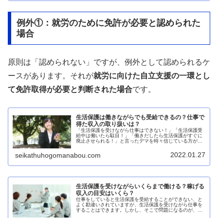
例外①：就労のために免許が必要と認められた
場合
原則は「認められない」ですが、例外として認められるケ
ースがあります。それが
就労に向けた自立支援の一環とし
て免許取得が必要と判断された場合
です。
生活保護は働きながらでも受給できるの？仕事で
得た収入の取り扱いは？
「生活保護を受けながら仕事はできない！」「生活保護受
給中は働いたら駄目！」「働きだしたら生活保護がすぐに
廃止させられる！」と言ったデマを時々信じている方がい
らっしゃいますが、それらはハッキリ言って嘘です。生活
保護を受けながら仕事はできる生活...
2022.01.27
seikathuhogomanabou.com
生活保護を受けながらいくらまで働ける？稼げる
収入の目安はいくら？
仕事をしていると生活保護を受給することができない、と
よく勘違いされていますが、生活保護を受けながら仕事を
することはできます。しかし、そこで問題になるのが、い
くらまでなら生活保護を受給しながら働くことができるの