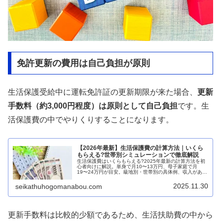
免許更新の費用は自己負担が原則
生活保護受給中に運転免許証の更新期限が来た場合、
更新
手数料（約3,000円程度）は原則として自己負担
です。生
活保護費の中でやりくりすることになります。
【2026年最新】生活保護費の計算方法｜いくら
もらえる?世帯別シミュレーションで徹底解説
生活保護費はいくらもらえる?2025年最新の計算方法を初
心者向けに解説。単身で月10〜13万円、母子家庭で月
19〜24万円が目安。級地別・世帯別の具体例、収入がある
場合の計算式まで、わかりやすくシミュレーションしま
す。
2025.11.30
seikathuhogomanabou.com
更新手数料は比較的少額であるため、生活扶助費の中から