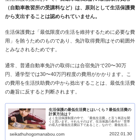
（自動車教習所の受講料など）は、原則として生活保護費
から支出することは認められていません。
生活保護費は「最低限度の生活を維持するために必要な費
用」を賄うためのものであり、免許取得費用はその範囲外
とみなされるためです。
通常、普通自動車免許の取得には合宿免許で20〜30万
円、通学型では30〜40万円程度の費用がかかります。こ
の費用を生活扶助費の中から捻出することは、最低生活費
の趣旨に反すると判断されます。
生活保護の最低生活費とはいくら？最低生活費の
計算方法は？
よく生活保護制度の中で、「最低生活費」と言う単語を聞
くと思います。それもそのはず、生活保護の条件が「世帯
の収入が最低生活費以下であること」なので、最低生活費
が非常に重要な指標となります。しかし、ケースワークの
現場でも、実際によく使う言葉なん...
2022.01.30
seikathuhogomanabou.com