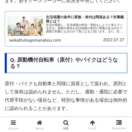
ます。必ずケースワーカーに状況を申告してください。
生活保護の条件に家族・身内は関係ある？扶養義
務とは？
生活が困窮し、生活保護の申請・受給をしようと考えてい
る方は、家族や身内も生活保護の条件に関係があるのか？
調査の対象になるのか？気になると思います。また、生活
保護申請者の家族・身内の方は、ある日突然、扶養義務調
査が来ます。この扶養義務調査にど...
2022.07.27
seikathuhogomanabou.com
Q. 原動機付自転車（原付）やバイクはどうな
る？
原付・バイクも自動車と同様に資産として扱われ、原則と
して保有は認められません。ただし、通勤・通院に必要で
代替手段がない場合など、特別な事情がある場合は例外的
に認められることがあります。
生活保護のバイクの取り扱いは？バイクを処分し
メニュー
ホーム
検索
トップ
サイドバー
なければいけない？