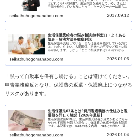
はどれくらいの頻度?」生活保護を受給している、または
申請を検討している方にとって、ケースワーカーは最も身
近な存在です。ケースワーカーとは、福祉事務所に所属
し、生活保護受給者の相談・援助・...
2017.09.12
seikathuhogomanabou.com
生活保護受給者の悩み相談|無料窓口・よくある
悩み・解決方法を徹底解説
生活保護を受給している、または受給を検討している方に
は、お金、住まい、人間関係、将来への不安など様々な悩
みがあります。しかし「どこに相談すればいいかわからな
い」「相談しても解決できるか不安」という声も少なくあ
りません。本記事では、生活保護受...
2026.01.06
seikathuhogomanabou.com
「黙って自動車を保有し続ける」ことは避けてください。
申告義務違反となり、保護費の返還・保護廃止につながる
リスクがあります。
生活保護法63条とは?費用返還義務の仕組みと返
還額を詳しく解説【2026年最新】
生活保護法第63条は、生活保護受給者が資力があるにもか
かわらず保護を受けた場合に、保護費の返還を求める制度
です。本記事では、63条の条文内容、78条との違い、返還
額の決定方法、免責の可否まで、初心者の方にもわかりや
すく解説します。生活保護法...
2026.01.04
seikathuhogomanabou.com