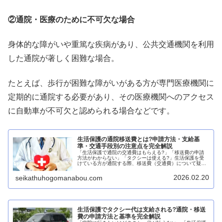
②通院・医療のために不可欠な場合
身体的な障がいや重篤な疾病があり、公共交通機関を利用
した通院が著しく困難な場合。
たとえば、歩行が困難な障がいがある方が専門医療機関に
定期的に通院する必要があり、その医療機関へのアクセス
に自動車が不可欠と認められる場合などです。
生活保護の通院移送費とは?申請方法・支給基
準・交通手段別の注意点を完全解説
「生活保護で通院の交通費はもらえる?」「移送費の申請
方法がわからない」「タクシーは使える?」生活保護を受
けている方が通院する際、移送費（交通費）について疑問
や不安を抱くことは少なくありません。移送費とは、生活
保護の医療扶助の一環として、通院...
2026.02.20
seikathuhogomanabou.com
生活保護でタクシー代は支給される?通院・移送
費の申請方法と基準を完全解説