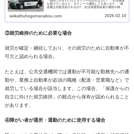
「病院に行きたいけどタクシー代が払えない」「生活保護
を受けているけど、タクシーで通院しても良いの?」「移
送費は全額支給されるの?」生活保護受給者が通院や移動
にタクシーを利用する際、こうした疑問や不安を抱く方は
非常に多くいらっしゃいます。実際...
2026.02.10
seikathuhogomanabou.com
③就労維持のために必要な場合
就労が確定・継続しており、その就労のために自動車が不
可欠と認められる場合。
たとえば、公共交通機関では通勤が不可能な勤務先への通
勤や、業務上自動車が必須の職種（配達・営業職など）で
就労している場合が該当します。この場合、「保護からの
自立に向けた就労維持」の観点から保有が認められること
があります。
④障がい者が通所・通勤のために使用する場合