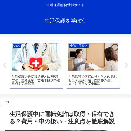
生活保護総合情報サイト
生活保護を学ぼう
Q&A
申請・手続き
支
〜
生活保護の通院移送費とは?申請
生活保護で病院に行くときの流れ
生
象
方法・支給基準・交通手段別の注
とは？受診手順・医療券の使い
支
加
意点を完全解説
方・注意点を完全解説
額
ガ
PR
生活保護中に運転免許は取得・保有でき
る？費用・車の扱い・注意点を徹底解説