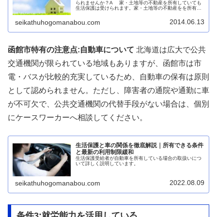
られませんか？A 家・土地等の不動産を所有していても
生活保護は受けられます。家・土地等の不動産をを所有し
ていたら生活保護は受給できないと勘違いされている方が
多いですが家・土地等の不動産...
2014.06.13
seikathuhogomanabou.com
函館市特有の注意点:自動車について
北海道は広大で公共
交通機関が限られている地域もありますが、函館市は市
電・バスが比較的充実しているため、自動車の保有は原則
として認められません。ただし、障害者の通院や通勤に車
が不可欠で、公共交通機関の代替手段がない場合は、個別
にケースワーカーへ相談してください。
生活保護と車の関係を徹底解説｜所有できる条件
と最新の利用制限緩和
生活保護受給者が自動車を所有している場合の取扱いにつ
いて詳しく説明しています。
2022.08.09
seikathuhogomanabou.com
条件3:就労能力を活用している