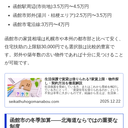
函館駅周辺(市街地):3.5万円〜4.5万円
函館市郊外(湯川・桔梗エリア):2.5万円〜3.5万円
函館市電沿線:3万円〜4万円
函館市の家賃相場は札幌市や本州の都市部と比べて安く、
住宅扶助の上限額30,000円でも選択肢は比較的豊富で
す。郊外や築年数の古い物件であれば十分に見つけること
が可能です。
生活保護で賃貸は借りられる?家賃上限・物件探
し・契約方法を徹底解説
生活保護を受給している方、またはこれから受給を検討し
ている方にとって、「賃貸住宅を借りられるのか」という
不安は非常に大きいものです。結論から言えば、生活保護
受給者でも賃貸住宅を借りることは可能です。この記事で
は、生活保護受給者の賃貸住宅探し...
2025.12.22
seikathuhogomanabou.com
函館市の冬季加算——北海道ならではの重要な
制度