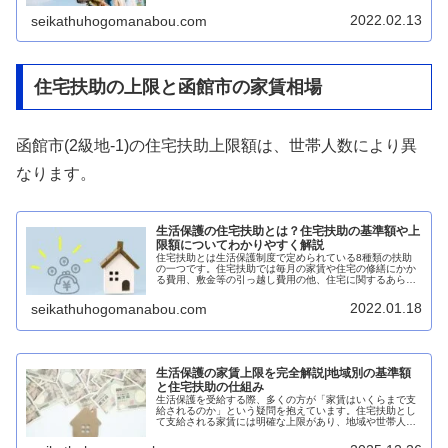
庭の生活保護は、単身者とは異なる計算方法や加算制度が
あり、子どもの年齢や人数によって...
2022.02.13
seikathuhogomanabou.com
住宅扶助の上限と函館市の家賃相場
函館市(2級地-1)の住宅扶助上限額は、世帯人数により異
なります。
生活保護の住宅扶助とは？住宅扶助の基準額や上
限額についてわかりやすく解説
住宅扶助とは生活保護制度で定められている8種類の扶助
の一つです。住宅扶助では毎月の家賃や住宅の修繕にかか
る費用、敷金等の引っ越し費用の他、住宅に関するあらゆ
る費用が支給されます。このページでは、住宅扶助の基準
額や上限金額についてについて、できるだけ簡単にわかり
2022.01.18
seikathuhogomanabou.com
やすく解説します。
生活保護の家賃上限を完全解説|地域別の基準額
と住宅扶助の仕組み
生活保護を受給する際、多くの方が「家賃はいくらまで支
給されるのか」という疑問を抱えています。住宅扶助とし
て支給される家賃には明確な上限があり、地域や世帯人数
によって金額が異なります。本記事では、生活保護の家賃
上限について、申請前に知っておく...