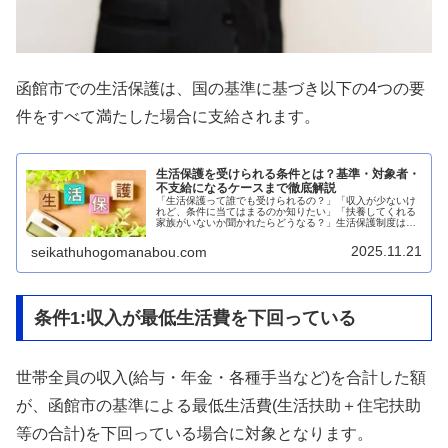
函館市での生活保護は、国の基準に基づき以下の4つの要
件をすべて満たした場合に支給されます。
生活保護を受けられる条件とは？基準・対象者・
不支給になるケースまで徹底解説
「生活保護って誰でも受けられるの？」「収入が少ないけ
れど、条件に当てはまるのか知りたい」「扶養してくれる
家族がいないか聞かれたらどうなる？」生活保護制度は
「最後のセーフティネット」であり、一定の条件を満たせ
ば誰でも申請できる権利があります。...
2025.11.21
seikathuhogomanabou.com
条件1:収入が最低生活費を下回っている
世帯全員の収入(給与・年金・各種手当など)を合計した額
が、函館市の基準による最低生活費(生活扶助＋住宅扶助
等の合計)を下回っている場合に対象となります。