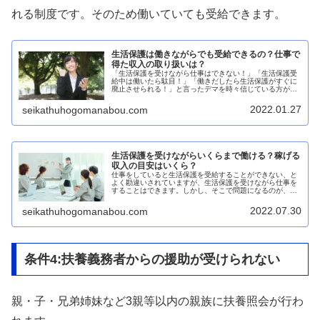
れる制度です。そのため働いていても受給できます。
生活保護は働きながらでも受給できるの？仕事で
得た収入の取り扱いは？
「生活保護を受けながら仕事はできない！」「生活保護受
給中は働いたら駄目！」「働きだしたら生活保護がすぐに
廃止させられる！」と言ったデマを時々信じている方がい
らっしゃいますが、それらはハッキリ言って嘘です。生活
保護を受けながら仕事はできる生活...
2022.01.27
seikathuhogomanabou.com
生活保護を受けながらいくらまで働ける？稼げる
収入の目安はいくら？
仕事をしていると生活保護を受給することができない、と
よく勘違いされていますが、生活保護を受けながら仕事を
することはできます。しかし、そこで問題になるのが、い
くらまでなら生活保護を受給しながら働くことができるの
か？と言う点だと思います。そこで...
2022.07.30
seikathuhogomanabou.com
条件4:扶養義務者からの援助が受けられない
親・子・兄弟姉妹など3親等以内の親族に扶養照会が行わ