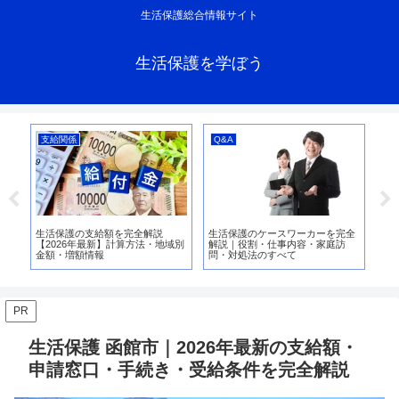
生活保護総合情報サイト
生活保護を学ぼう
支給関係
Q&A
Q
〜
生活保護の支給額を完全解説
生活保護のケースワーカーを完全
生
象
【2026年最新】計算方法・地域別
解説｜役割・仕事内容・家庭訪
み
加
金額・増額情報
問・対処法のすべて
す
PR
生活保護 函館市｜2026年最新の支給額・
申請窓口・手続き・受給条件を完全解説