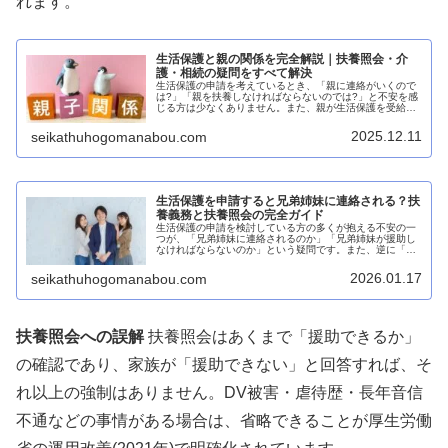
れます。
生活保護と親の関係を完全解説｜扶養照会・介
護・相続の疑問をすべて解決
生活保護の申請を考えているとき、「親に連絡がいくので
は?」「親を扶養しなければならないのでは?」と不安を感
じる方は少なくありません。また、親が生活保護を受給し
ている場合、子どもとしてどこまで責任があるのか分から
ず悩んでいる方も多いでしょう。...
2025.12.11
seikathuhogomanabou.com
生活保護を申請すると兄弟姉妹に連絡される？扶
養義務と扶養照会の完全ガイド
生活保護の申請を検討している方の多くが抱える不安の一
つが、「兄弟姉妹に連絡されるのか」「兄弟姉妹が援助し
なければならないのか」という疑問です。また、逆に「兄
弟姉妹が生活保護を申請したら自分が援助しなければなら
ないのか」と心配する方もいらっし...
2026.01.17
seikathuhogomanabou.com
扶養照会への誤解
扶養照会はあくまで「援助できるか」
の確認であり、家族が「援助できない」と回答すれば、そ
れ以上の強制はありません。DV被害・虐待歴・長年音信
不通などの事情がある場合は、省略できることが厚生労働