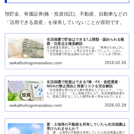
預貯金、有価証券(株・投資信託)、不動産、自動車などの
「活用できる資産」を保有していないことが原則です。
生活保護で貯金はできる?上限額・認められる範
囲・注意点を徹底解説
生活保護を受給している方の中には、「将来のために少し
でも貯金をしたい」と考える方も多いでしょう。しかし、
「生活保護で貯金は認められるの?」「いくらまで貯めて
いいの?」といった疑問や不安を抱えている方も少なくあ
りません。本記事では、生活保護受...
2016.02.26
seikathuhogomanabou.com
生活保護で投資はできる?株・FX・仮想通貨・
NISAの禁止理由と発覚リスクを完全解説
「生活保護を受けながら株や投資をしてもいい?」「バレ
たらどうなる?」「もし利益が出たら?」生活保護受給者か
ら、投資に関するこうした疑問が多く寄せられています。
結論から言えば、生活保護受給中の投資は原則として認め
られていません。 理由は大きく...
2026.02.28
seikathuhogomanabou.com
家・土地等の不動産を所有していたら生活保護は
受けられませんか？
Q 家・土地等の不動産を所有していたら生活保護は受け