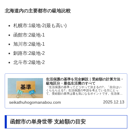
北海道内の主要都市の級地比較
札幌市:1級地-2(最も高い)
函館市:2級地-1
旭川市:2級地-1
釧路市:2級地-2
北斗市:2級地-2
生活保護の基準を完全解説｜受給額の計算方法・
級地区分・最低生活費のすべて
「生活保護の基準ってどうやって決まるの?」「自分はい
くらもらえる?」生活保護の申請を考えている方にとっ
て、受給額の基準は最も気になるポイントです。生活保護
の基準は、お住まいの地域、世帯人数、年齢などによって
大きく異なります。本記事では、生活...
2025.12.13
seikathuhogomanabou.com
函館市の単身世帯 支給額の目安