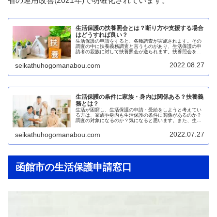
省の運用改善(2021年)で明確化されています。
生活保護の扶養照会とは？断り方や支援する場合
はどうすれば良い？
生活保護の申請をすると、各種調査が実施されます。その
調査の中に扶養義務調査と言うものがあり、生活保護の申
請者の親族に対して扶養照会が送られます。扶養照会を送
られる親族からすると、ある日突然行政から「扶養できま
せんか？」と書類が来るわけですか...
2022.08.27
seikathuhogomanabou.com
生活保護の条件に家族・身内は関係ある？扶養義
務とは？
生活が困窮し、生活保護の申請・受給をしようと考えてい
る方は、家族や身内も生活保護の条件に関係があるのか？
調査の対象になるのか？気になると思います。また、生活
保護申請者の家族・身内の方は、ある日突然、扶養義務調
査が来ます。この扶養義務調査にど...
2022.07.27
seikathuhogomanabou.com
函館市の生活保護申請窓口