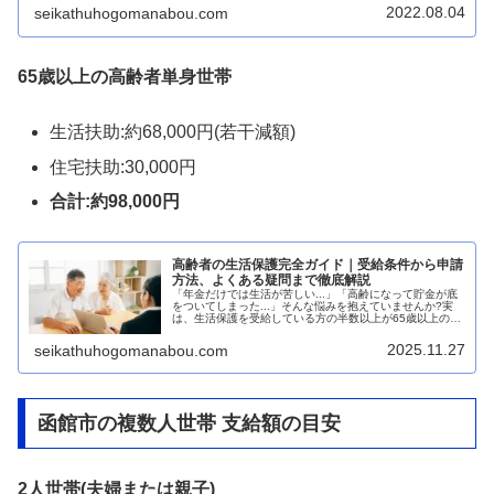
は可能であり、受給条件を満たせば...
2022.08.04
seikathuhogomanabou.com
65歳以上の高齢者単身世帯
生活扶助:約68,000円(若干減額)
住宅扶助:30,000円
合計:約98,000円
高齢者の生活保護完全ガイド｜受給条件から申請
方法、よくある疑問まで徹底解説
「年金だけでは生活が苦しい...」「高齢になって貯金が底
をついてしまった...」そんな悩みを抱えていませんか?実
は、生活保護を受給している方の半数以上が65歳以上の高
齢者世帯です。令和3年のデータでは、約90万世帯の高齢
者が生活保護を利用し...
2025.11.27
seikathuhogomanabou.com
函館市の複数人世帯 支給額の目安
2人世帯(夫婦または親子)