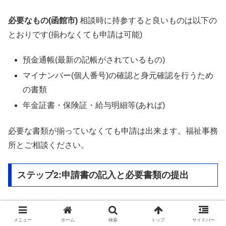
必要なもの(函館市)
相談時に持参すると良いものは以下の
とおりです(揃わなくても申請は可能)
預金通帳(最新の記帳がされているもの)
マイナンバー(個人番号)の確認と身元確認を行うため
の書類
年金証書・保険証・給与明細等(あれば)
必要な書類が揃っていなくても申請は出来ます。福祉事務
所とご相談ください。
ステップ2:申請書の記入と必要書類の提出
申請書に必要事項を記入し、窓口に提出します。ケースワ
ーカーが記入をサポートしてくれますので、わからない箇
メニュー
ホーム
検索
トップ
サイドバー