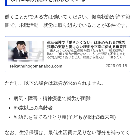
働くことができる方は働いてください。健康状態が許す範
囲で、求職活動・就労に取り組んでいることが条件です。
生活保護で「働きたくない」は認められる?就労
指導の実態と働けない理由を正直に伝える重要性
「働きたくないが生活保護を受けられる?」「就労指導が
怖い」「働く気力が湧かない」こうした疑問や不安を抱え
る方は少なくありません。結論から言えば、「働きたくな
い」という理由だけでは生活保護の受給は難しく、就労指
導の対象となります。ただし、「働...
2026.03.15
seikathuhogomanabou.com
ただし、以下の場合は就労が求められません。
病気・障害・精神疾患で就労が困難
65歳以上の高齢者
乳幼児を育てるひとり親(子どもが概ね3歳未満)
なお、生活保護は、最低生活費に足りない部分を補ってく