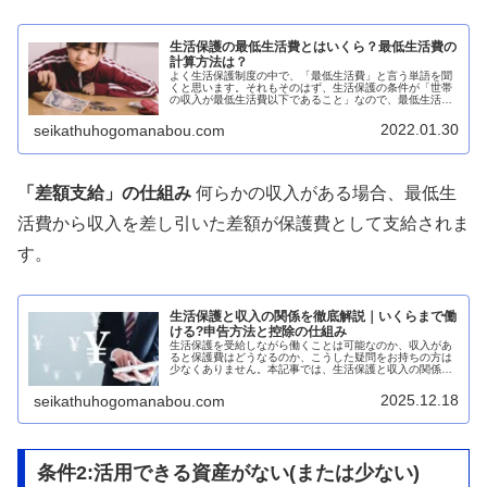
生活保護の最低生活費とはいくら？最低生活費の
計算方法は？
よく生活保護制度の中で、「最低生活費」と言う単語を聞
くと思います。それもそのはず、生活保護の条件が「世帯
の収入が最低生活費以下であること」なので、最低生活費
が非常に重要な指標となります。しかし、ケースワークの
現場でも、実際によく使う言葉なん...
2022.01.30
seikathuhogomanabou.com
「差額支給」の仕組み
何らかの収入がある場合、最低生
活費から収入を差し引いた差額が保護費として支給されま
す。
生活保護と収入の関係を徹底解説｜いくらまで働
ける?申告方法と控除の仕組み
生活保護を受給しながら働くことは可能なのか、収入があ
ると保護費はどうなるのか、こうした疑問をお持ちの方は
少なくありません。本記事では、生活保護と収入の関係に
ついて、基礎控除の仕組みから収入申告の方法まで、初心
者にもわかりやすく網羅的に解説し...
2025.12.18
seikathuhogomanabou.com
条件2:活用できる資産がない(または少ない)