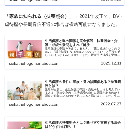
「家族に知られる（扶養照会）」→
2021年改正で、DV・
虐待歴や長期音信不通の場合は省略可能になりました。
生活保護と親の関係を完全解説｜扶養照会・介
護・相続の疑問をすべて解決
生活保護の申請を考えているとき、「親に連絡がいくので
は?」「親を扶養しなければならないのでは?」と不安を感
じる方は少なくありません。また、親が生活保護を受給し
ている場合、子どもとしてどこまで責任があるのか分から
ず悩んでいる方も多いでしょう。...
2025.12.11
seikathuhogomanabou.com
生活保護の条件に家族・身内は関係ある？扶養義
務とは？
生活が困窮し、生活保護の申請・受給をしようと考えてい
る方は、家族や身内も生活保護の条件に関係があるのか？
調査の対象になるのか？気になると思います。また、生活
保護申請者の家族・身内の方は、ある日突然、扶養義務調
査が来ます。この扶養義務調査にど...
2022.07.27
seikathuhogomanabou.com
生活保護の扶養照会とは？断り方や支援する場合
はどうすれば良い？