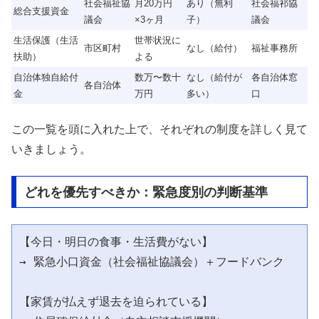
社会福祉協
月20万円
あり（無利
社会福祁協
総合支援資金
議会
×3ヶ月
子）
議会
生活保護（生活
世帯状況に
市区町村
なし（給付）
福祉事務所
扶助）
よる
自治体独自給付
数万〜数十
なし（給付が
各自治体窓
各自治体
金
万円
多い）
口
この一覧を頭に入れた上で、それぞれの制度を詳しく見て
いきましょう。
どれを優先すべきか：緊急度別の判断基準
【今日・明日の食事・生活費がない】

→ 緊急小口資金（社会福祉協議会）＋フードバンク

【家賃が払えず退去を迫られている】
