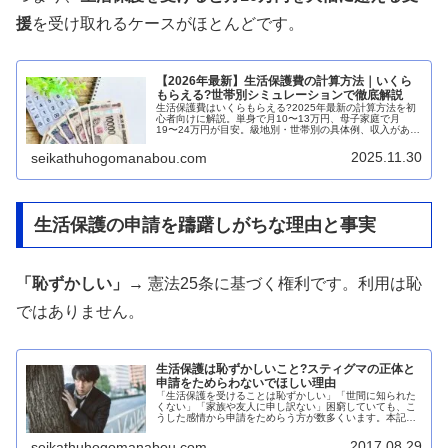
援
を受け取れるケースがほとんどです。
【2026年最新】生活保護費の計算方法｜いくら
もらえる?世帯別シミュレーションで徹底解説
生活保護費はいくらもらえる?2025年最新の計算方法を初
心者向けに解説。単身で月10〜13万円、母子家庭で月
19〜24万円が目安。級地別・世帯別の具体例、収入がある
場合の計算式まで、わかりやすくシミュレーションしま
す。
2025.11.30
seikathuhogomanabou.com
生活保護の申請を躊躇しがちな理由と事実
「恥ずかしい」→
憲法25条に基づく権利です。利用は恥
ではありません。
生活保護は恥ずかしいこと?スティグマの正体と
申請をためらわないでほしい理由
「生活保護を受けることは恥ずかしい」「世間に知られた
くない」「家族や友人に申し訳ない」困窮していても、こ
うした感情から申請をためらう方が数多くいます。本記事
では、なぜ「恥ずかしい」と感じるのか、その感情の正体
(スティグマ)、生活保護が本来「...
2017.08.29
seikathuhogomanabou.com