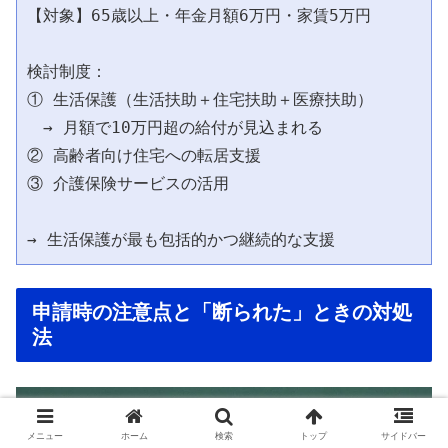
【対象】65歳以上・年金月額6万円・家賃5万円

検討制度：

① 生活保護（生活扶助＋住宅扶助＋医療扶助）

　→ 月額で10万円超の給付が見込まれる

② 高齢者向け住宅への転居支援

③ 介護保険サービスの活用

申請時の注意点と「断られた」ときの対処
法
メニュー
ホーム
検索
トップ
サイドバー