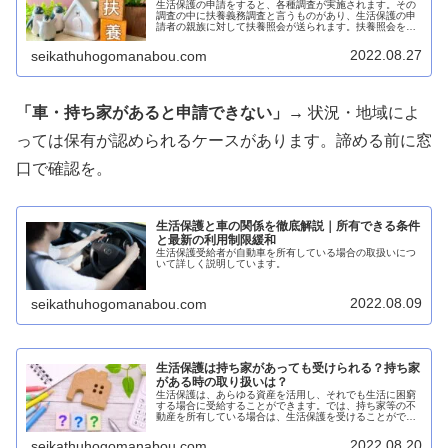
生活保護の申請をすると、各種調査が実施されます。その
調査の中に扶養義務調査と言うものがあり、生活保護の申
請者の親族に対して扶養照会が送られます。扶養照会を送
られる親族からすると、ある日突然行政から「扶養できま
せんか？」と書類が来るわけですか...
2022.08.27
seikathuhogomanabou.com
「車・持ち家があると申請できない」→
状況・地域によ
っては保有が認められるケースがあります。諦める前に窓
口で確認を。
生活保護と車の関係を徹底解説｜所有できる条件
と最新の利用制限緩和
生活保護受給者が自動車を所有している場合の取扱いにつ
いて詳しく説明しています。
2022.08.09
seikathuhogomanabou.com
生活保護は持ち家があっても受けられる？持ち家
がある時の取り扱いは？
生活保護は、あらゆる資産を活用し、それでも生活に困窮
する場合に受給することができます。では、持ち家等の不
動産を所有している場合は、生活保護を受けることができ
ないのでしょうか？確かに持ち家等の不動産は資産のた
め、生活保護を受けられないと思いこ...
2022.08.20
seikathuhogomanabou.com