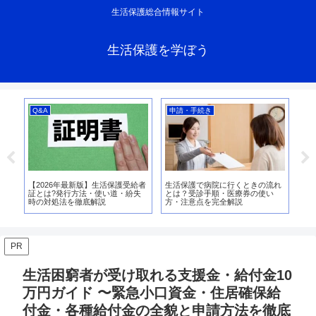
生活保護総合情報サイト
生活保護を学ぼう
Q&A
申請・手続き
支
加
【2026年最新版】生活保護受給者
生活保護で病院に行くときの流れ
生
証とは?発行方法・使い道・紛失
とは？受診手順・医療券の使い
【2
底
時の対処法を徹底解説
方・注意点を完全解説
金
PR
生活困窮者が受け取れる支援金・給付金10
万円ガイド 〜緊急小口資金・住居確保給
付金・各種給付金の全貌と申請方法を徹底