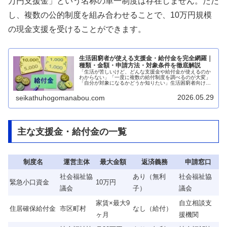
万円支援金」という名称の単一制度は存在しません。ただ
し、複数の公的制度を組み合わせることで、10万円規模
の現金支援を受けることができます。
生活困窮者が使える支援金・給付金を完全網羅｜
種類・金額・申請方法・対象条件を徹底解説
「生活が苦しいけど、どんな支援金や給付金が使えるのか
わからない」「一度に複数の給付制度を調べるのが大変」
「自分が対象になるかどうか知りたい」生活困窮者向けの
支援金・給付金は複数の省庁・制度にまたがって存在し、
全体像がわかりにくいのが現状です...
2026.05.29
seikathuhogomanabou.com
主な支援金・給付金の一覧
制度名
運営主体
最大金額
返済義務
申請窓口
社会福祉協
あり（無利
社会福祉協
緊急小口資金
10万円
議会
子）
議会
家賃×最大9
自立相談支
住居確保給付金
市区町村
なし（給付）
ヶ月
援機関