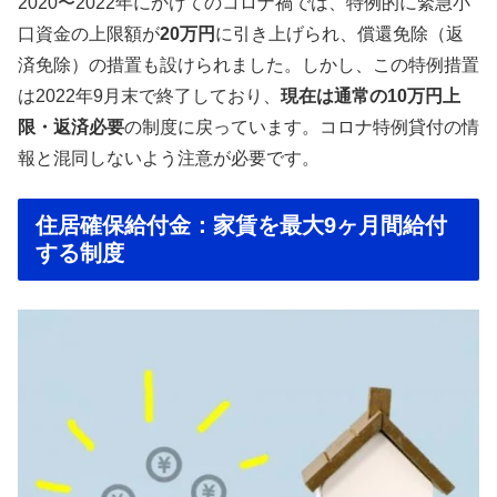
2020〜2022年にかけてのコロナ禍では、特例的に緊急小
口資金の上限額が
20万円
に引き上げられ、償還免除（返
済免除）の措置も設けられました。しかし、この特例措置
は2022年9月末で終了しており、
現在は通常の10万円上
限・返済必要
の制度に戻っています。コロナ特例貸付の情
報と混同しないよう注意が必要です。
住居確保給付金：家賃を最大9ヶ月間給付
する制度