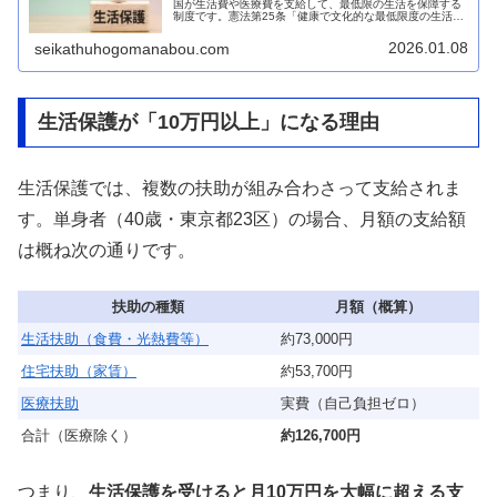
国が生活費や医療費を支給して、最低限の生活を保障する
制度です。憲法第25条「健康で文化的な最低限度の生活を
営む権利」に基づいており、日本国民なら誰でも申請でき
る最後のセーフティネットです。...
2026.01.08
seikathuhogomanabou.com
生活保護が「10万円以上」になる理由
生活保護では、複数の扶助が組み合わさって支給されま
す。単身者（40歳・東京都23区）の場合、月額の支給額
は概ね次の通りです。
扶助の種類
月額（概算）
生活扶助（食費・光熱費等）
約73,000円
住宅扶助（家賃）
約53,700円
医療扶助
実費（自己負担ゼロ）
合計（医療除く）
約126,700円
つまり、
生活保護を受けると月10万円を大幅に超える支