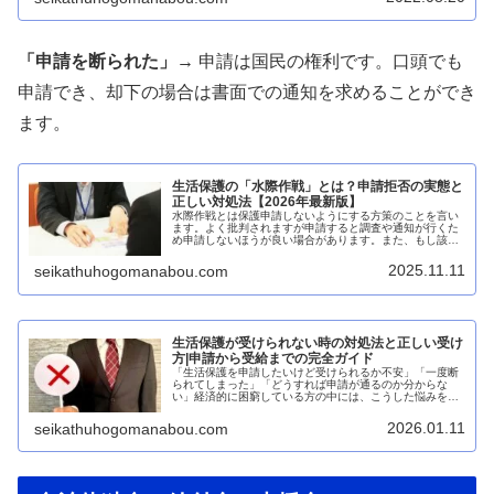
「申請を断られた」→
申請は国民の権利です。口頭でも
申請でき、却下の場合は書面での通知を求めることができ
ます。
生活保護の「水際作戦」とは？申請拒否の実態と
正しい対処法【2026年最新版】
水際作戦とは保護申請しないようにする方策のことを言い
ます。よく批判されますが申請すると調査や通知が行くた
め申請しないほうが良い場合があります。また、もし該当
するのにもかかわらず水際作戦をとられた時の対処法につ
いても説明しています。
2025.11.11
seikathuhogomanabou.com
生活保護が受けられない時の対処法と正しい受け
方|申請から受給までの完全ガイド
「生活保護を申請したいけど受けられるか不安」「一度断
られてしまった」「どうすれば申請が通るのか分からな
い」経済的に困窮している方の中には、こうした悩みを抱
えている方が多くいらっしゃいます。本記事では、生活保
護が受けられない場合の理由と対処法...
2026.01.11
seikathuhogomanabou.com