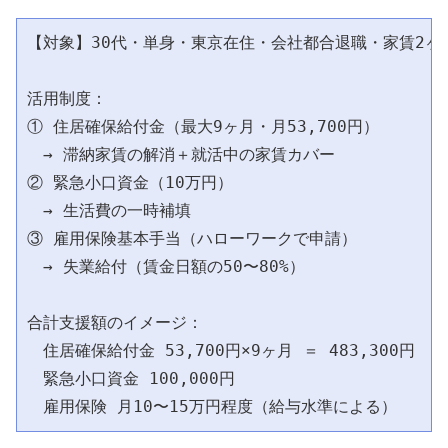
【対象】30代・単身・東京在住・会社都合退職・家賃2ヶ月
活用制度：

① 住居確保給付金（最大9ヶ月・月53,700円）

　→ 滞納家賃の解消＋就活中の家賃カバー

② 緊急小口資金（10万円）

　→ 生活費の一時補填

③ 雇用保険基本手当（ハローワークで申請）

　→ 失業給付（賃金日額の50〜80%）

合計支援額のイメージ：

　住居確保給付金 53,700円×9ヶ月 ＝ 483,300円

　緊急小口資金 100,000円
