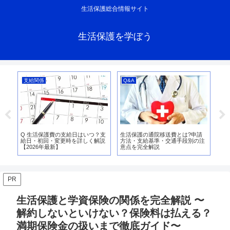
生活保護総合情報サイト
生活保護を学ぼう
支給関係
Q&A
支
全
Q 生活保護費の支給日はいつ？支
生活保護の通院移送費とは?申請
生
給日・初回・変更時を詳しく解説
方法・支給基準・交通手段別の注
る
【2026年最新】
意点を完全解説
方
PR
生活保護と学資保険の関係を完全解説 〜
解約しないといけない？保険料は払える？
満期保険金の扱いまで徹底ガイド〜