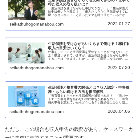
生活保護は働きながらでも受給できるの？仕事で
得た収入の取り扱いは？
「生活保護を受けながら仕事はできない！」「生活保護受
給中は働いたら駄目！」「働きだしたら生活保護がすぐに
廃止させられる！」と言ったデマを時々信じている方がい
らっしゃいますが、それらはハッキリ言って嘘です。生活
保護を受けながら仕事はできる生活...
2022.01.27
seikathuhogomanabou.com
生活保護を受けながらいくらまで働ける？稼げる
収入の目安はいくら？
仕事をしていると生活保護を受給することができない、と
よく勘違いされていますが、生活保護を受けながら仕事を
することはできます。しかし、そこで問題になるのが、い
くらまでなら生活保護を受給しながら働くことができるの
か？と言う点だと思います。そこで...
2022.07.30
seikathuhogomanabou.com
生活保護と養育費の関係とは？収入認定・申告義
務・もらい続ける方法を徹底解説
「養育費をもらったら生活保護が減額される？」「元パー
トナーが養育費を払わないのに申告が必要なの？」「養育
費の申告を忘れていたらどうなる？」離婚後にひとり親と
して子育てをしながら生活保護を受給している方にとっ
て、養育費の扱いは非常に重要かつ複...
2026.04.06
seikathuhogomanabou.com
ただし、この場合も収入申告の義務があり、ケースワーカ
ーに事前に相談することが重要です。