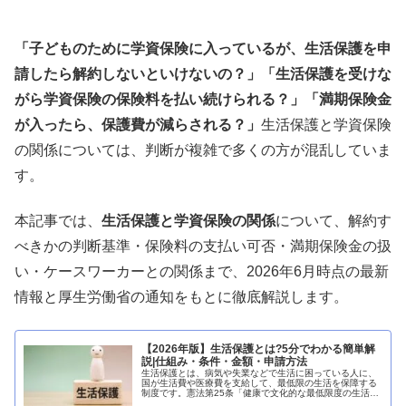
「子どものために学資保険に入っているが、生活保護を申
請したら解約しないといけないの？」「生活保護を受けな
がら学資保険の保険料を払い続けられる？」「満期保険金
が入ったら、保護費が減らされる？」
生活保護と学資保険
の関係については、判断が複雑で多くの方が混乱していま
す。
本記事では、
生活保護と学資保険の関係
について、解約す
べきかの判断基準・保険料の支払い可否・満期保険金の扱
い・ケースワーカーとの関係まで、2026年6月時点の最新
情報と厚生労働省の通知をもとに徹底解説します。
【2026年版】生活保護とは?5分でわかる簡単解
説|仕組み・条件・金額・申請方法
生活保護とは、病気や失業などで生活に困っている人に、
国が生活費や医療費を支給して、最低限の生活を保障する
制度です。憲法第25条「健康で文化的な最低限度の生活を
営む権利」に基づいており、日本国民なら誰でも申請でき