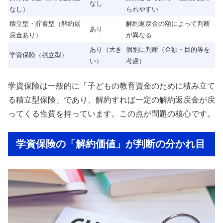
なし
なし）
られやすい
積立型・貯蓄型（解約返
解約返戻金の額によって判断
あり
戻金あり）
が異なる
あり（大き
個別に判断（金額・目的等を
学資保険（積立型）
い）
考慮）
学資保険は一般的に「子どもの教育資金のために積み立て
る積立型保険」であり、解約すれば一定の解約返戻金が戻
ってくる性質を持っています。この点が問題の核心です。
学資保険の「解約価値」が判断の分かれ目