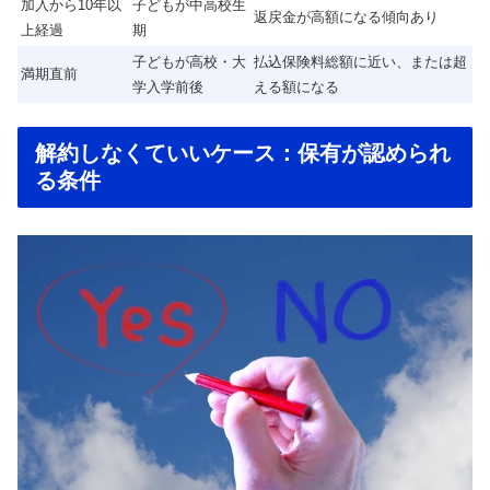
加入から10年以
子どもが中高校生
返戻金が高額になる傾向あり
上経過
期
子どもが高校・大
払込保険料総額に近い、または超
満期直前
学入学前後
える額になる
解約しなくていいケース：保有が認められ
る条件