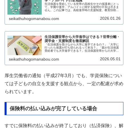
学・アルバイトの全知識
生活保護を受給している世帯の高校生やその保護者にとっ
て、学費や進学、アルバイトに関する疑問や不安は尽きま
せん。この記事では、高校進学時の支援制度、教育扶助の
内容、アルバイト収入の扱い、大学進学の方法まで、具体
的なデータと実例を交えて詳しく解...
2026.01.26
seikathuhogomanabou.com
生活保護世帯から大学進学はできる？世帯分離・
奨学金・支援制度を徹底解説
「生活保護を受けながら大学に進学できるの？」「大学に
行ったら保護が打ち切られるって本当？」「親が生活保護
受給者でも大学進学できる？」生活保護世帯からの大学進
学は、制度上の複雑な問題が絡み合い、多くの子どもたち
と保護者が不安を抱えています。本...
2026.05.01
seikathuhogomanabou.com
厚生労働省の通知（平成27年3月）でも、学資保険につい
ては子どもの自立を支援する観点から、一定の配慮が求め
られています。
保険料の払い込みが完了している場合
すでに保険料の払い込みが終了しており（払済保険）、解