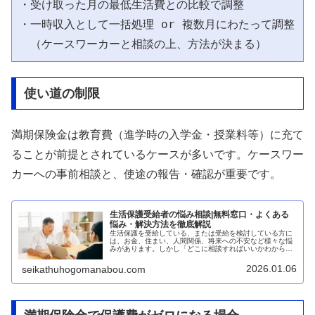
・受け取った月の最低生活費との比較で調整

・一時収入として一括処理 or 複数月にわたって調整

使い道の制限
満期保険金は教育費（進学時の入学金・授業料等）に充て
ることが前提とされているケースが多いです。ケースワー
カーへの事前相談と、使途の報告・確認が重要です。
生活保護受給者の悩み相談|無料窓口・よくある
悩み・解決方法を徹底解説
生活保護を受給している、または受給を検討している方に
は、お金、住まい、人間関係、将来への不安など様々な悩
みがあります。しかし「どこに相談すればいいかわからな
い」「相談しても解決できるか不安」という声も少なくあ
りません。本記事では、生活保護受...
2026.01.06
seikathuhogomanabou.com