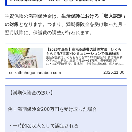
学資保険の満期保険金は、
生活保護における「収入認定」
の対象
となります。つまり、満期保険金を受け取った月・
翌月以降に、保護費の調整が行われます。
【2026年最新】生活保護費の計算方法｜いくら
もらえる?世帯別シミュレーションで徹底解説
生活保護費はいくらもらえる?2025年最新の計算方法を初
心者向けに解説。単身で月10〜13万円、母子家庭で月
19〜24万円が目安。級地別・世帯別の具体例、収入がある
場合の計算式まで、わかりやすくシミュレーションしま
す。
2025.11.30
seikathuhogomanabou.com
【満期保険金の扱い】

例：満期保険金200万円を受け取った場合

・一時的な収入として認定される
