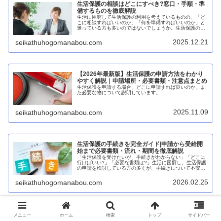
生活保護の相談はどこにすべき?窓口・手順・準
備するものを徹底解説
生活に困窮して生活保護の利用を考えているものの、「ど
こに相談すればいいのか」「何を準備すればいいのか」と
迷っている方も多いのではないでしょうか。生活保護の相
談は適切な窓口で行うことで、スムーズに手続きを進める
ことができます。本記事では、生活...
2025.12.21
seikathuhogomanabou.com
【2026年最新版】生活保護の申請方法をわかり
やすく解説｜申請場所・必要書類・注意点まとめ
生活保護を申請する場合、どこに申請すれば良いのか、ま
た必要な物について説明しています。
2025.11.09
seikathuhogomanabou.com
生活保護の手続きを完全ガイド|申請から受給開
始まで必要書類・流れ・期間を徹底解説
「生活保護を受けたいが、手続きがわからない」「どこに
行けばいい?」「必要な書類は?」生活に困窮し、生活保護
の申請を検討している方の多くが、手続きについて不安や
疑問を抱いています。生活保護の申請手続きは、福祉事務
所への相談から始まり、申請、調...
2026.02.25
seikathuhogomanabou.com
ケースワーカーへの申告と相談の重要性
メニュー
ホーム
検索
トップ
サイドバー