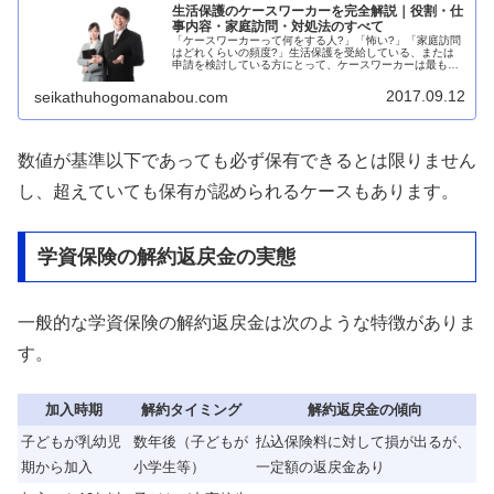
生活保護のケースワーカーを完全解説｜役割・仕
事内容・家庭訪問・対処法のすべて
「ケースワーカーって何をする人?」「怖い?」「家庭訪問
はどれくらいの頻度?」生活保護を受給している、または
申請を検討している方にとって、ケースワーカーは最も身
近な存在です。ケースワーカーとは、福祉事務所に所属
し、生活保護受給者の相談・援助・...
2017.09.12
seikathuhogomanabou.com
数値が基準以下であっても必ず保有できるとは限りません
し、超えていても保有が認められるケースもあります。
学資保険の解約返戻金の実態
一般的な学資保険の解約返戻金は次のような特徴がありま
す。
加入時期
解約タイミング
解約返戻金の傾向
子どもが乳幼児
数年後（子どもが
払込保険料に対して損が出るが、
期から加入
小学生等）
一定額の返戻金あり