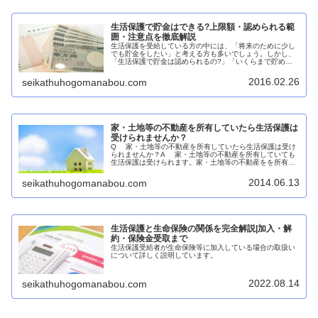
生活保護で貯金はできる?上限額・認められる範
囲・注意点を徹底解説
生活保護を受給している方の中には、「将来のために少し
でも貯金をしたい」と考える方も多いでしょう。しかし、
「生活保護で貯金は認められるの?」「いくらまで貯めて
いいの?」といった疑問や不安を抱えている方も少なくあ
りません。本記事では、生活保護受...
2016.02.26
seikathuhogomanabou.com
家・土地等の不動産を所有していたら生活保護は
受けられませんか？
Q 家・土地等の不動産を所有していたら生活保護は受け
られませんか？A 家・土地等の不動産を所有していても
生活保護は受けられます。家・土地等の不動産をを所有し
ていたら生活保護は受給できないと勘違いされている方が
多いですが家・土地等の不動産...
2014.06.13
seikathuhogomanabou.com
生活保護と生命保険の関係を完全解説|加入・解
約・保険金受取まで
生活保護受給者が生命保険等に加入している場合の取扱い
について詳しく説明しています。
2022.08.14
seikathuhogomanabou.com