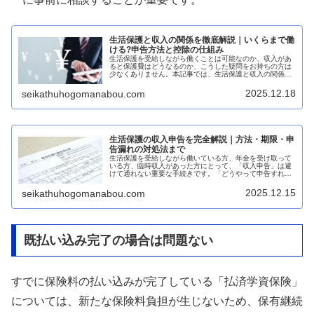
生活保護と収入の関係を徹底解説｜いくらまで働
ける?申告方法と控除の仕組み
生活保護を受給しながら働くことは可能なのか、収入があ
ると保護費はどうなるのか、こうした疑問をお持ちの方は
少なくありません。本記事では、生活保護と収入の関係に
ついて、基礎控除の仕組みから収入申告の方法まで、初心
者にもわかりやすく網羅的に解説し...
2025.12.18
seikathuhogomanabou.com
生活保護の収入申告を完全解説｜方法・期限・申
告漏れの対処法まで
生活保護を受給しながら働いている方、年金を受け取って
いる方、臨時収入があった方にとって、「収入申告」は避
けて通れない重要な手続きです。「どうやって申告すれば
いいの?」「申告を忘れたらどうなるの?」「少額でも申告
が必要?」など、収入申告につい...
2025.12.15
seikathuhogomanabou.com
既払い込み完了の場合は問題ない
すでに保険料の払い込みが完了している「払済学資保険」
については、新たな保険料負担が生じないため、保有継続