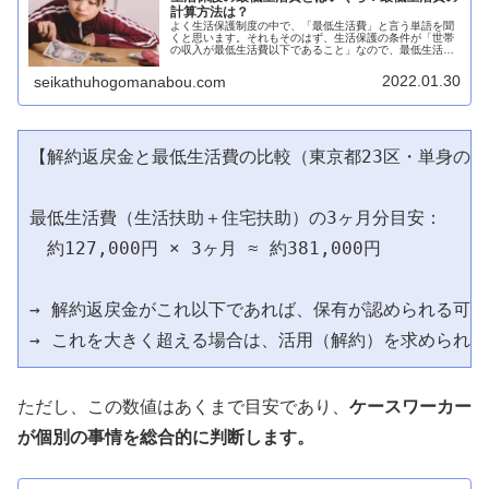
計算方法は？
よく生活保護制度の中で、「最低生活費」と言う単語を聞
くと思います。それもそのはず、生活保護の条件が「世帯
の収入が最低生活費以下であること」なので、最低生活費
が非常に重要な指標となります。しかし、ケースワークの
現場でも、実際によく使う言葉なん...
2022.01.30
seikathuhogomanabou.com
【解約返戻金と最低生活費の比較（東京都23区・単身の例
最低生活費（生活扶助＋住宅扶助）の3ヶ月分目安：

　約127,000円 × 3ヶ月 ≈ 約381,000円

→ 解約返戻金がこれ以下であれば、保有が認められる可能
ただし、この数値はあくまで目安であり、
ケースワーカー
が個別の事情を総合的に判断します。