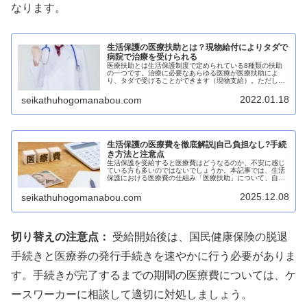
なります。
生活保護の医療扶助とは？現物給付によりタダで
病院で治療を受けられる
医療扶助とは生活保護制度で定められている8種類の扶助
の一つです。治療に必要なあらゆる医療が医療扶助によ
り、タダで受けることができます（現物支給）。ただし、
自己負担が発生する場合などの注意点もあるため、このペ
ージでは、医療扶助の内容・制限等について、できるだけ
2022.01.18
seikathuhogomanabou.com
簡単にわかりやすく解説します。
生活保護の医療費を徹底解説|自己負担なし?手続
き方法と注意点
生活保護を受給すると医療費はどうなるのか、不安に感じ
ている方も多いのではないでしょうか。本記事では、生活
保護における医療費の仕組み「医療扶助」について、自己
負担の有無、手続きの流れ、注意すべき点まで、わかりや
すく解説します。生活保護の医療費...
2025.12.08
seikathuhogomanabou.com
切り替えの注意点：
受給開始後は、国民健康保険の脱退
手続きと医療券の発行手続きを速やかに行う必要がありま
す。手続きが完了するまでの期間の医療費については、ケ
ースワーカーに相談して適切に対処しましょう。