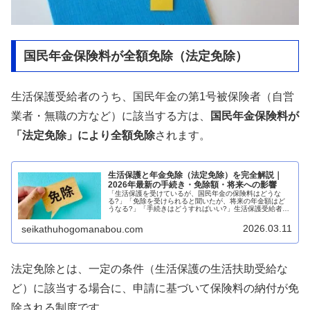
国民年金保険料が全額免除（法定免除）
生活保護受給者のうち、国民年金の第1号被保険者（自営
業者・無職の方など）に該当する方は、
国民年金保険料が
「法定免除」により全額免除
されます。
生活保護と年金免除（法定免除）を完全解説｜
2026年最新の手続き・免除額・将来への影響
「生活保護を受けているが、国民年金の保険料はどうな
る?」「免除を受けられると聞いたが、将来の年金額はど
うなる?」「手続きはどうすればいい?」生活保護受給者か
ら、国民年金保険料の免除に関する疑問が数多く寄せられ
ています。結論から言えば、生活保...
2026.03.11
seikathuhogomanabou.com
法定免除とは、一定の条件（生活保護の生活扶助受給な
ど）に該当する場合に、申請に基づいて保険料の納付が免
除される制度です。