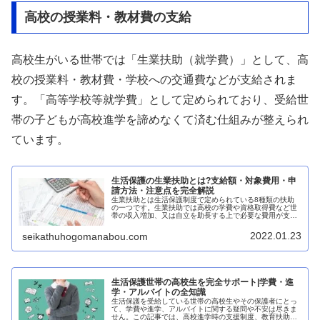
高校の授業料・教材費の支給
高校生がいる世帯では「生業扶助（就学費）」として、高
校の授業料・教材費・学校への交通費などが支給されま
す。「高等学校等就学費」として定められており、受給世
帯の子どもが高校進学を諦めなくて済む仕組みが整えられ
ています。
生活保護の生業扶助とは?支給額・対象費用・申
請方法・注意点を完全解説
生業扶助とは生活保護制度で定められている8種類の扶助
の一つです。生業扶助では高校の学費や資格取得費など世
帯の収入増加、又は自立を助長する上で必要な費用が支給
されます。このページでは生業扶助で支給される項目につ
いて、わかりやすく説明しています。
2022.01.23
seikathuhogomanabou.com
生活保護世帯の高校生を完全サポート|学費・進
学・アルバイトの全知識
生活保護を受給している世帯の高校生やその保護者にとっ
て、学費や進学、アルバイトに関する疑問や不安は尽きま
せん。この記事では、高校進学時の支援制度、教育扶助の