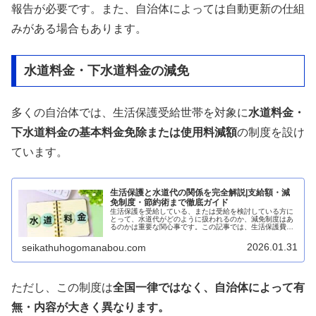
報告が必要です。また、自治体によっては自動更新の仕組
みがある場合もあります。
水道料金・下水道料金の減免
多くの自治体では、生活保護受給世帯を対象に
水道料金・
下水道料金の基本料金免除または使用料減額
の制度を設け
ています。
生活保護と水道代の関係を完全解説|支給額・減
免制度・節約術まで徹底ガイド
生活保護を受給している、または受給を検討している方に
とって、水道代がどのように扱われるのか、減免制度はあ
るのかは重要な関心事です。この記事では、生活保護費に
水道代が含まれる仕組み、自治体の減免制度、節約方法、
滞納時の対処法まで、具体的なデー...
2026.01.31
seikathuhogomanabou.com
ただし、この制度は
全国一律ではなく、自治体によって有
無・内容が大きく異なります。