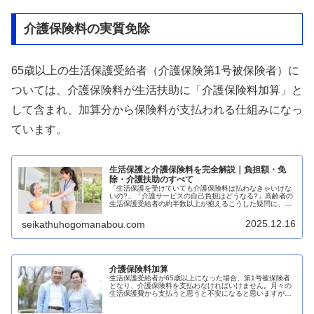
介護保険料の実質免除
65歳以上の生活保護受給者（介護保険第1号被保険者）に
ついては、介護保険料が生活扶助に「介護保険料加算」と
して含まれ、加算分から保険料が支払われる仕組みになっ
ています。
生活保護と介護保険料を完全解説｜負担額・免
除・介護扶助のすべて
「生活保護を受けていても介護保険料は払わなきゃいけな
いの?」「介護サービスの自己負担はどうなる?」高齢者の
生活保護受給者の約半数以上が抱えるこうした疑問に、本
記事では明確にお答えします。結論から言うと、生活保護
受給者も介護保険料の支払い義務...
2025.12.16
seikathuhogomanabou.com
介護保険料加算
生活保護受給者が65歳以上になった場合、第1号被保険者
となり、介護保険料を支払わなければいけません。月々の
生活保護費から支払うと思うと不安になると思いますが、
介護保険料の実額分については、介護保険料加算が付くた
め、実質の負担はありません。安心してください。