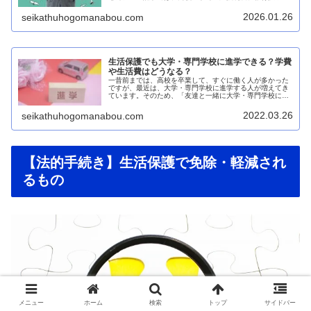
内容、アルバイト収入の扱い、大学進学の方法まで、具体
的なデータと実例を交えて詳しく解...
2026.01.26
seikathuhogomanabou.com
生活保護でも大学・専門学校に進学できる？学費
や生活費はどうなる？
一昔前までは、高校を卒業して、すぐに働く人が多かった
ですが、最近は、大学・専門学校に進学する人が増えてき
ています。そのため、「友達と一緒に大学・専門学校に進
学して、もっと多くのことを学びたい！」「子どもは大
学・専門学校まで行かせてあげたい！...
2022.03.26
seikathuhogomanabou.com
【法的手続き】生活保護で免除・軽減され
るもの
メニュー
ホーム
検索
トップ
サイドバー