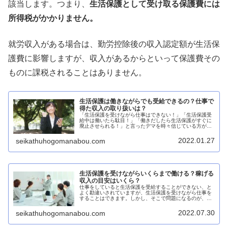
該当します。つまり、
生活保護として受け取る保護費には
所得税がかかりません。
就労収入がある場合は、勤労控除後の収入認定額が生活保
護費に影響しますが、収入があるからといって保護費その
ものに課税されることはありません。
生活保護は働きながらでも受給できるの？仕事で
得た収入の取り扱いは？
「生活保護を受けながら仕事はできない！」「生活保護受
給中は働いたら駄目！」「働きだしたら生活保護がすぐに
廃止させられる！」と言ったデマを時々信じている方がい
らっしゃいますが、それらはハッキリ言って嘘です。生活
保護を受けながら仕事はできる生活...
2022.01.27
seikathuhogomanabou.com
生活保護を受けながらいくらまで働ける？稼げる
収入の目安はいくら？
仕事をしていると生活保護を受給することができない、と
よく勘違いされていますが、生活保護を受けながら仕事を
することはできます。しかし、そこで問題になるのが、い
くらまでなら生活保護を受給しながら働くことができるの
か？と言う点だと思います。そこで...
2022.07.30
seikathuhogomanabou.com