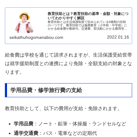
教育扶助とは？教育扶助の基準・金額・対象につ
いてわかりやすく解説
教育扶助とは生活保護制度で定められている8種類の扶助
の一つです。教育扶助では義務教育（小学校・中学校）に
かかる給食費や教材代、交通費、部活動にかかる費用等、
あらゆる費用が支給されます。このページでは、教育扶助
で基準や金額、支給される項目等について、できるだけ簡
2022.01.16
seikathuhogomanabou.com
単にわかりやすく解説します。
給食費は学校を通じて請求されますが、生活保護受給世帯
は就学援助制度との連携により免除・全額支給の対象とな
ります。
学用品費・修学旅行費の支給
教育扶助として、以下の費用が支給・免除されます。
学用品費
：ノート・鉛筆・体操服・ランドセルなど
通学交通費
：バス・電車などの定期代