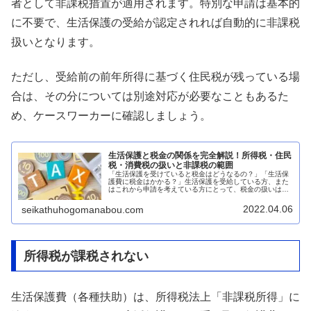
者として非課税措置が適用されます。特別な申請は基本的
に不要で、生活保護の受給が認定されれば自動的に非課税
扱いとなります。
ただし、受給前の前年所得に基づく住民税が残っている場
合は、その分については別途対応が必要なこともあるた
め、ケースワーカーに確認しましょう。
生活保護と税金の関係を完全解説！所得税・住民
税・消費税の扱いと非課税の範囲
「生活保護を受けていると税金はどうなるの？」「生活保
護費に税金はかかる？」生活保護を受給している方、また
はこれから申請を考えている方にとって、税金の扱いは重
要な関心事です。結論から言うと、生活保護費自体には税
金はかかりません。また、受給者に...
2022.04.06
seikathuhogomanabou.com
所得税が課税されない
生活保護費（各種扶助）は、所得税法上「非課税所得」に