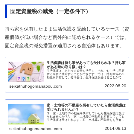
固定資産税の減免（一定条件下）
持ち家を保有したまま生活保護を受給しているケース（資
産価値が低い場合など例外的に認められるケース）では、
固定資産税の減免措置が適用される自治体もあります。
生活保護は持ち家があっても受けられる？持ち家
がある時の取り扱いは？
生活保護は、あらゆる資産を活用し、それでも生活に困窮
する場合に受給することができます。では、持ち家等の不
動産を所有している場合は、生活保護を受けることができ
ないのでしょうか？確かに持ち家等の不動産は資産のた
め、生活保護を受けられないと思いこ...
2022.08.20
seikathuhogomanabou.com
家・土地等の不動産を所有していたら生活保護は
受けられませんか？
Q 家・土地等の不動産を所有していたら生活保護は受け
られませんか？A 家・土地等の不動産を所有していても
生活保護は受けられます。家・土地等の不動産をを所有し
ていたら生活保護は受給できないと勘違いされている方が
多いですが家・土地等の不動産...
2014.06.13
seikathuhogomanabou.com