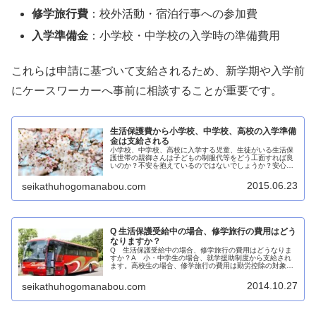
修学旅行費
：校外活動・宿泊行事への参加費
入学準備金
：小学校・中学校の入学時の準備費用
これらは申請に基づいて支給されるため、新学期や入学前
にケースワーカーへ事前に相談することが重要です。
生活保護費から小学校、中学校、高校の入学準備
金は支給される
小学校、中学校、高校に入学する児童、生徒がいる生活保
護世帯の親御さんは子どもの制服代等をどう工面すれば良
いのか？不安を抱えているのではないでしょうか？安心し
てください。生活保護受給中の世帯に小学校、中学校、高
校に入学する児童、生徒がいる場合...
2015.06.23
seikathuhogomanabou.com
Q 生活保護受給中の場合、修学旅行の費用はどう
なりますか？
Q 生活保護受給中の場合、修学旅行の費用はどうなりま
すか？A 小・中学生の場合、就学援助制度から支給され
ます。高校生の場合、修学旅行の費用は勤労控除の対象に
なります。小・中学生は教育扶助、高校生は生業扶助から
入学準備金や教材費等が支給されま...
2014.10.27
seikathuhogomanabou.com