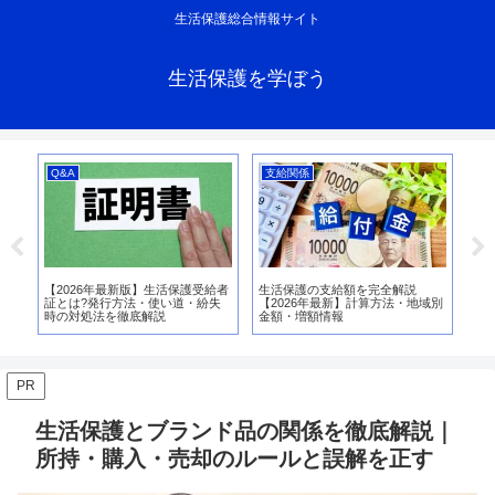
生活保護総合情報サイト
生活保護を学ぼう
Q&A
支給関係
申
？支
【2026年最新版】生活保護受給者
生活保護の支給額を完全解説
生
説
証とは?発行方法・使い道・紛失
【2026年最新】計算方法・地域別
と
時の対処法を徹底解説
金額・増額情報
方
PR
生活保護とブランド品の関係を徹底解説｜
所持・購入・売却のルールと誤解を正す