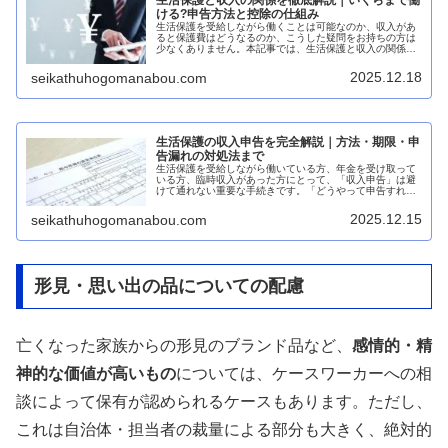
生活保護と収入の関係を徹底解説｜いくらまで働
ける?申告方法と控除の仕組み
生活保護を受給しながら働くことは可能なのか、収入があ
ると保護費はどうなるのか、こうした疑問をお持ちの方は
少なくありません。本記事では、生活保護と収入の関係に
ついて、基礎控除の仕組みから収入申告の方法まで、初心
者にもわかりやすく網羅的に解説し...
2025.12.18
seikathuhogomanabou.com
生活保護の収入申告を完全解説｜方法・期限・申
告漏れの対処法まで
生活保護を受給しながら働いている方、年金を受け取って
いる方、臨時収入があった方にとって、「収入申告」は避
けて通れない重要な手続きです。「どうやって申告すれば
いいの?」「申告を忘れたらどうなるの?」「少額でも申告
が必要?」など、収入申告につい...
2025.12.15
seikathuhogomanabou.com
形見・思い出の品についての配慮
亡くなった家族からの形見のブランド品など、
感情的・精
神的な価値が高いもの
については、ケースワーカーへの相
談によって保有が認められるケースもあります。ただし、
これは自治体・担当者の裁量による部分も大きく、絶対的