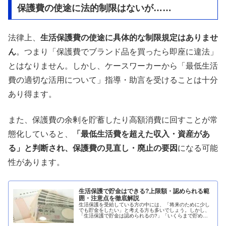
保護費の使途に法的制限はないが……
法律上、
生活保護費の使途に具体的な制限規定はありませ
ん
。つまり「保護費でブランド品を買ったら即座に違法」
とはなりません。しかし、ケースワーカーから「最低生活
費の適切な活用について」指導・助言を受けることは十分
あり得ます。
また、保護費の余剰を貯蓄したり高額消費に回すことが常
態化していると、
「最低生活費を超えた収入・資産があ
る」と判断され、保護費の見直し・廃止の要因
になる可能
性があります。
生活保護で貯金はできる?上限額・認められる範
囲・注意点を徹底解説
生活保護を受給している方の中には、「将来のために少し
でも貯金をしたい」と考える方も多いでしょう。しかし、
「生活保護で貯金は認められるの?」「いくらまで貯めて
いいの?」といった疑問や不安を抱えている方も少なくあ