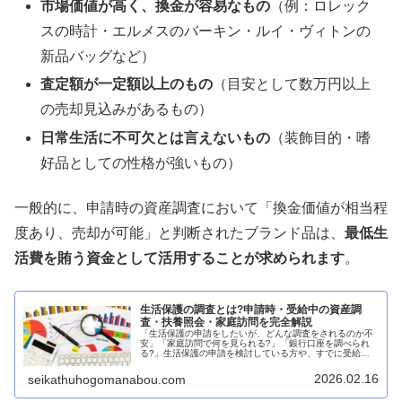
市場価値が高く、換金が容易なもの
（例：ロレック
スの時計・エルメスのバーキン・ルイ・ヴィトンの
新品バッグなど）
査定額が一定額以上のもの
（目安として数万円以上
の売却見込みがあるもの）
日常生活に不可欠とは言えないもの
（装飾目的・嗜
好品としての性格が強いもの）
一般的に、申請時の資産調査において「換金価値が相当程
度あり、売却が可能」と判断されたブランド品は、
最低生
活費を賄う資金として活用することが求められます
。
生活保護の調査とは?申請時・受給中の資産調
査・扶養照会・家庭訪問を完全解説
「生活保護の申請をしたいが、どんな調査をされるのか不
安」「家庭訪問で何を見られる?」「銀行口座を調べられ
る?」生活保護の申請を検討している方や、すでに受給し
ている方の多くが、福祉事務所による「調査」について不
安や疑問を抱いています。実際、生...
2026.02.16
seikathuhogomanabou.com