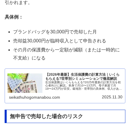
引かれます。
具体例：
ブランドバッグを30,000円で売却した月
売却益30,000円が臨時収入として申告される
その月の保護費から一定額が減額（または一時的に
不支給）になる
【2026年最新】生活保護費の計算方法｜いくら
もらえる?世帯別シミュレーションで徹底解説
生活保護費はいくらもらえる?2025年最新の計算方法を初
心者向けに解説。単身で月10〜13万円、母子家庭で月
19〜24万円が目安。級地別・世帯別の具体例、収入がある
場合の計算式まで、わかりやすくシミュレーションしま
す。
2025.11.30
seikathuhogomanabou.com
無申告で売却した場合のリスク