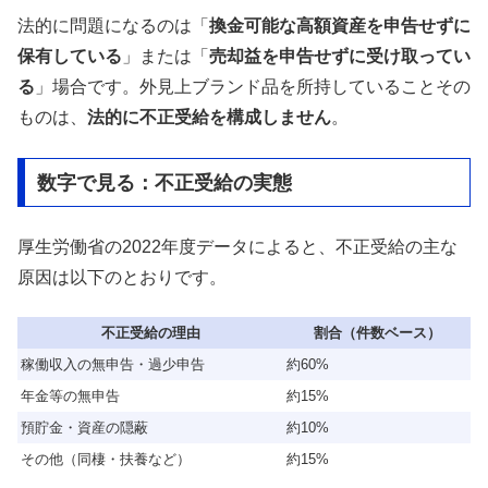
法的に問題になるのは「
換金可能な高額資産を申告せずに
保有している
」または「
売却益を申告せずに受け取ってい
る
」場合です。外見上ブランド品を所持していることその
ものは、
法的に不正受給を構成しません
。
数字で見る：不正受給の実態
厚生労働省の2022年度データによると、不正受給の主な
原因は以下のとおりです。
不正受給の理由
割合（件数ベース）
稼働収入の無申告・過少申告
約60%
年金等の無申告
約15%
預貯金・資産の隠蔽
約10%
その他（同棲・扶養など）
約15%