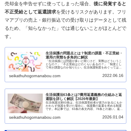
売却金を申告せずに使ってしまった場合、
後に発覚すると
不正受給として返還請求
を受けるリスクがあります。フリ
マアプリの売上・銀行振込での受け取りはデータとして残
るため、「知らなかった」では通じないことがほとんどで
す。
生活保護の問題点とは？制度の課題・不正受給・
運用の実態を多角的に解説
「生活保護には問題が多いと聞くけど、実際はどういうこ
となの？」「不正受給はどのくらいあるの？」「制度とし
て何が課題なのか知りたい」生活保護制度をめぐっては、
受給者・支援者・研究者・行政・メディアがそれぞれ異な
る立場から様々な問題点を指摘して...
2022.06.16
seikathuhogomanabou.com
生活保護法63条とは?費用返還義務の仕組みと返
還額を詳しく解説【2026年最新】
生活保護法第63条は、生活保護受給者が資力があるにもか
かわらず保護を受けた場合に、保護費の返還を求める制度
です。本記事では、63条の条文内容、78条との違い、返還
額の決定方法、免責の可否まで、初心者の方にもわかりや
すく解説します。生活保護法...
2026.01.04
seikathuhogomanabou.com