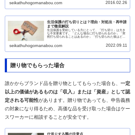
りません。本記事では、生活保護受...
2016.02.26
seikathuhogomanabou.com
生活保護の打ち切りとは？理由・対処法・再申請
まで徹底解説
生活保護を受給している方にとって、「打ち切り」は大き
な不安要素です。「どんな場合に打ち切られるのか」「突
然打ち切られることはあるのか」「打ち切られた後はどう
すればいいのか」といった疑問や心配を抱えている方も多
いでしょう。本記事では、生活保護...
2022.09.11
seikathuhogomanabou.com
贈り物でもらった場合
誰かからブランド品を贈り物としてもらった場合も、
一定
以上の価値があるものは「収入」または「資産」として認
定される可能性
があります。贈り物であっても、申告義務
の対象になり得るため、高価な品を受け取った場合はケー
スワーカーに相談することが安全です。
仕送りする際の注意点