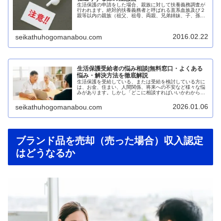
生活保護の申請をした場合、親族に対して扶養義務調査が
行われます。絶対的扶養義務者と呼ばれる直系血族及び２
親等以内の親族（祖父、祖母、両親、兄弟姉妹、子、孫
等）に対しては必ず援助ができるかどうかの調査が行われ
ます。※相対的扶養義務者と呼ばれる...
2016.02.22
seikathuhogomanabou.com
生活保護受給者の悩み相談|無料窓口・よくある
悩み・解決方法を徹底解説
生活保護を受給している、または受給を検討している方に
は、お金、住まい、人間関係、将来への不安など様々な悩
みがあります。しかし「どこに相談すればいいかわからな
い」「相談しても解決できるか不安」という声も少なくあ
りません。本記事では、生活保護受...
2026.01.06
seikathuhogomanabou.com
ブランド品を売却（売った場合）収入認定
はどうなるか