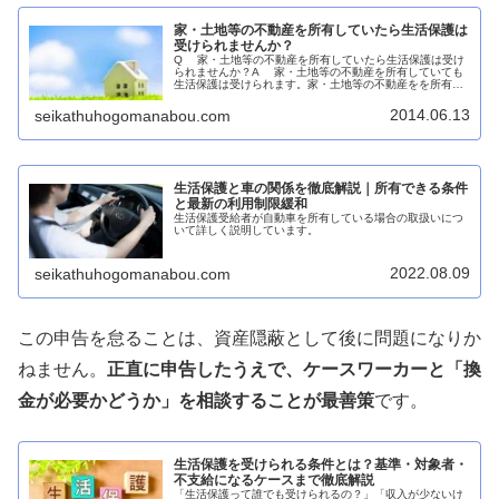
家・土地等の不動産を所有していたら生活保護は
受けられませんか？
Q 家・土地等の不動産を所有していたら生活保護は受け
られませんか？A 家・土地等の不動産を所有していても
生活保護は受けられます。家・土地等の不動産をを所有し
ていたら生活保護は受給できないと勘違いされている方が
多いですが家・土地等の不動産...
2014.06.13
seikathuhogomanabou.com
生活保護と車の関係を徹底解説｜所有できる条件
と最新の利用制限緩和
生活保護受給者が自動車を所有している場合の取扱いにつ
いて詳しく説明しています。
2022.08.09
seikathuhogomanabou.com
この申告を怠ることは、資産隠蔽として後に問題になりか
ねません。
正直に申告したうえで、ケースワーカーと「換
金が必要かどうか」を相談することが最善策
です。
生活保護を受けられる条件とは？基準・対象者・
不支給になるケースまで徹底解説
「生活保護って誰でも受けられるの？」「収入が少ないけ