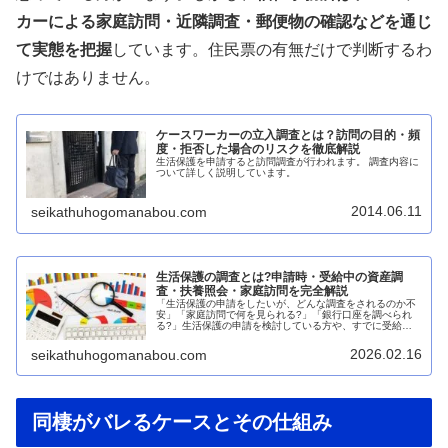
カーによる家庭訪問・近隣調査・郵便物の確認などを通じ
て実態を把握
しています。住民票の有無だけで判断するわ
けではありません。
ケースワーカーの立入調査とは？訪問の目的・頻
度・拒否した場合のリスクを徹底解説
生活保護を申請すると訪問調査が行われます。 調査内容に
ついて詳しく説明しています。
2014.06.11
seikathuhogomanabou.com
生活保護の調査とは?申請時・受給中の資産調
査・扶養照会・家庭訪問を完全解説
「生活保護の申請をしたいが、どんな調査をされるのか不
安」「家庭訪問で何を見られる?」「銀行口座を調べられ
る?」生活保護の申請を検討している方や、すでに受給し
ている方の多くが、福祉事務所による「調査」について不
安や疑問を抱いています。実際、生...
2026.02.16
seikathuhogomanabou.com
同棲がバレるケースとその仕組み