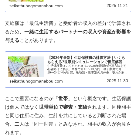
「最後のセーフティネット」であり、一定の条件を満たせ
ば誰でも申請できる権利があります。...
2025.11.21
seikathuhogomanabou.com
支給額は「最低生活費」と受給者の収入の差分で計算され
るため、
一緒に生活するパートナーの収入や資産が影響を
与える
ことがあります。
【2026年最新】生活保護費の計算方法｜いくら
もらえる?世帯別シミュレーションで徹底解説
生活保護費はいくらもらえる?2025年最新の計算方法を初
心者向けに解説。単身で月10〜13万円、母子家庭で月
19〜24万円が目安。級地別・世帯別の具体例、収入がある
場合の計算式まで、わかりやすくシミュレーションしま
す。
2025.11.30
seikathuhogomanabou.com
ここで重要になるのが「
世帯
」という概念です。生活保護
は個人ではなく
世帯単位で審査・支給
されます。同棲相手
と同じ住所に住み、生計を共にしていると判断された場
合、二人は「同一世帯」とみなされ、相手の収入が合算さ
れます。