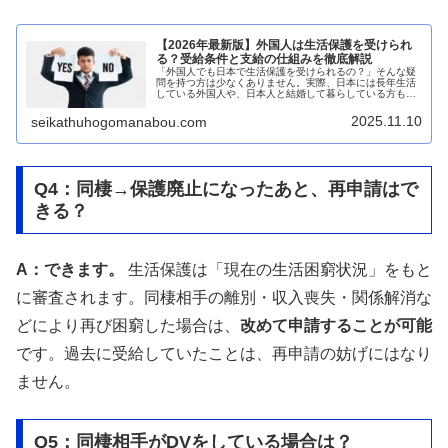
【2026年最新版】外国人は生活保護を受けられ
る？受給条件と支給の仕組みを徹底解説
「外国人でも日本で生活保護を受けられるの？」そんな疑
問を持つ方は少なくありません。実際、日本には長年生活
している外国人や、日本人と結婚して暮らしている方も多
く、生活が困難になった際にどんな支援を受けられるのか
気になるところです。結論から言う...
2025.11.10
seikathuhogomanabou.com
Q4：同棲→保護廃止になったあと、再申請はで
きる？
A：できます。
生活保護は「現在の生活困窮状況」をもと
に審査されます。同棲相手の離別・収入喪失・関係解消な
どにより再び困窮した場合は、
改めて申請することが可能
です。過去に受給していたことは、再申請の妨げにはなり
ません。
Q5：同棲相手がDVをしている場合は？