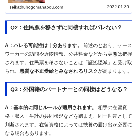
が非常に重要な指標となります。しかし、ケースワークの
現場でも、実際によく使う言葉なん...
2022.01.30
seikathuhogomanabou.com
Q2：住民票を移さずに同棲すればバレない？
A：バレる可能性は十分あります。
前述のとおり、ケース
ワーカーの訪問や近隣情報、公共料金などから実態は把握
されます。住民票を移さないことは「証拠隠滅」と受け取
られ、
悪質な不正受給とみなされるリスク
が高まります。
Q3：外国籍のパートナーとの同棲はどうなる？
A：基本的に同じルールが適用されます。
相手の在留資
格・収入・生計の共同状況などを踏まえ、同一世帯として
判断されます。在留資格によっては扶養の届け出が必要に
なる場合もあります。