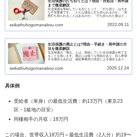
生活保護の打ち切りとは？理由・対処法・再申請
まで徹底解説
生活保護を受給している方にとって、「打ち切り」は大き
な不安要素です。「どんな場合に打ち切られるのか」「突
然打ち切られることはあるのか」「打ち切られた後はどう
すればいいのか」といった疑問や心配を抱えている方も多
いでしょう。本記事では、生活保護...
2022.09.11
seikathuhogomanabou.com
生活保護の廃止とは?理由・手続き・再申請の方
法を徹底解説
生活保護の「廃止」とは、受給していた生活保護が終了す
ることを指します。廃止には様々な理由があり、自ら希望
する場合もあれば、福祉事務所の決定による場合もありま
す。この記事では、生活保護の廃止に関するすべての情報
を、わかりやすく解説します。生活...
2025.12.24
seikathuhogomanabou.com
具体例
受給者（単身）の最低生活費：約13万円（東京23
区・1級地の目安）
同棲相手の月収：18万円
この場合、世帯収入18万円＞最低生活費（2人分）約19〜