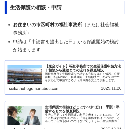
生活保護の相談・申請
お住まいの市区町村の福祉事務所
（または社会福祉
事務所）
申請は「申請書を提出した日」から保護開始の検討
が始まります
【完全ガイド】福祉事務所での生活保護申請方法
｜相談から受給までの流れを徹底解説
福祉事務所で生活保護を申請する方法を詳しく解説。必要
書類、相談の流れ、審査期間、支給額まで、初めての方で
も安心して申請できるよう具体例を交えて説明します。申
請は国民の権利です。
2025.11.28
seikathuhogomanabou.com
生活保護の相談はどこにすべき?窓口・手順・準
備するものを徹底解説
生活に困窮して生活保護の利用を考えているものの、「ど
こに相談すればいいのか」「何を準備すればいいのか」と
迷っている方も多いのではないでしょうか。生活保護の相
談は適切な窓口で行うことで、スムーズに手続きを進める
ことができます。本記事では、生活...