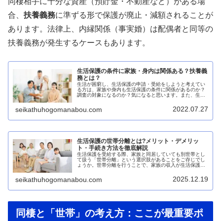
同棲相手に十分な資産（預貯金・不動産など）がある場
合、
扶養義務
に準ずる形で保護が廃止・減額されることが
あります。法律上、内縁関係（事実婚）は配偶者と同等の
扶養義務が発生するケースもあります。
生活保護の条件に家族・身内は関係ある？扶養義
務とは？
生活が困窮し、生活保護の申請・受給をしようと考えてい
る方は、家族や身内も生活保護の条件に関係があるのか？
調査の対象になるのか？気になると思います。また、生活
保護申請者の家族・身内の方は、ある日突然、扶養義務調
査が来ます。この扶養義務調査にど...
2022.07.27
seikathuhogomanabou.com
生活保護の世帯分離とは?メリット・デメリッ
ト・手続き方法を徹底解説
生活保護を受給する際、家族と同居していても別世帯とし
て扱う「世帯分離」という選択肢があることをご存じでし
ょうか。世帯分離を行うことで、家族の収入が生活保護の
受給に影響しなくなるなどのメリットがある一方、注意す
べき点も存在します。本記事では、...
2025.12.19
seikathuhogomanabou.com
同棲と「世帯」の考え方：ここが最重要ポ