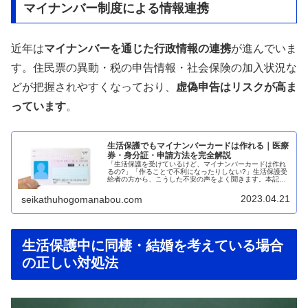
マイナンバー制度による情報連携
近年は
マイナンバーを通じた行政情報の連携
が進んでいま
す。住民票の異動・税の申告情報・社会保険の加入状況な
どが把握されやすくなっており、
虚偽申告はリスクが高ま
っています
。
生活保護でもマイナンバーカードは作れる｜医療
券・身分証・申請方法を完全解説
「生活保護を受けているけど、マイナンバーカードは作れ
るの?」「作ることで不利になったりしない?」生活保護受
給者の方から、こうした不安の声をよく聞きます。本記事
では、生活保護受給者がマイナンバーカードを作成できる
のか、メリット・デメリット、具...
2023.04.21
seikathuhogomanabou.com
生活保護中に同棲・結婚を考えている場合
の正しい対処法