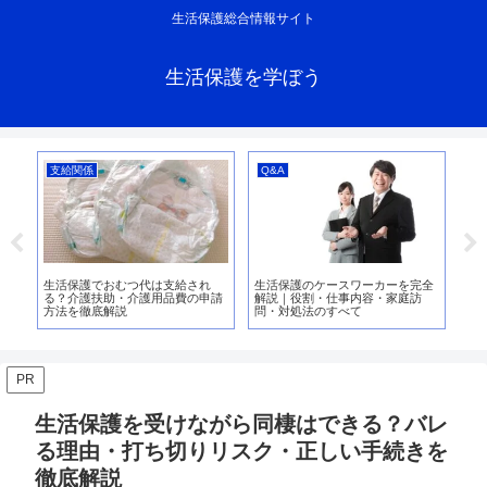
生活保護総合情報サイト
生活保護を学ぼう
支給関係
Q&A
支
0万
生活保護でおむつ代は支給され
生活保護のケースワーカーを完全
生
給時
る？介護扶助・介護用品費の申請
解説｜役割・仕事内容・家庭訪
【2
完
方法を徹底解説
問・対処法のすべて
金
PR
生活保護を受けながら同棲はできる？バレ
る理由・打ち切りリスク・正しい手続きを
徹底解説