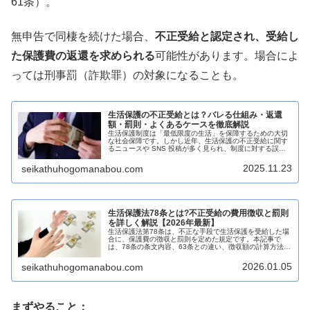
61条）。
無申告で同棲を続けた場合、
不正受給と認定され、受給し
た保護費の返還を求められる
可能性があります。場合によ
っては刑事罰（詐欺罪）の対象になることも。
生活保護の不正受給とは？バレる仕組み・返還
額・罰則・よくあるケースを徹底解説
生活保護制度は「最低限度の生活」を保障するための大切
な社会保障です。しかし近年、生活保護の不正受給に関す
るニュースや SNS 投稿が多く見られ、制度に対する誤解
や偏見も広がっています。一方で、実際には “悪意はない
のに結果的に不正受給になっ...
2025.11.23
seikathuhogomanabou.com
生活保護法78条とは?不正受給の費用徴収と罰則
を詳しく解説【2026年最新】
生活保護法第78条は、不正な手段で生活保護を受給した場
合に、保護費の徴収と罰則を定めた規定です。本記事で
は、78条の条文内容、63条との違い、徴収額の計算方法、
告訴基準、防止策まで、初心者の方にもわかりやすく解説
します。生活保護法第78条と...
2026.01.05
seikathuhogomanabou.com
まずやること：