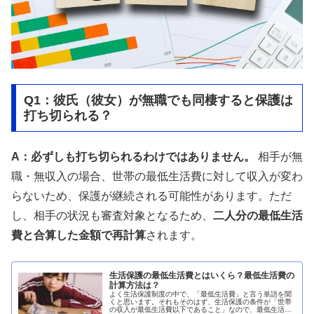
Q1：彼氏（彼女）が無職でも同棲すると保護は
打ち切られる？
A：必ずしも打ち切られるわけではありません。
相手が無
職・無収入の場合、世帯の最低生活費に対して収入が変わ
らないため、保護が継続される可能性があります。ただ
し、相手の状況も審査対象となるため、
二人分の最低生活
費と合算した金額で再計算
されます。
生活保護の最低生活費とはいくら？最低生活費の
計算方法は？
よく生活保護制度の中で、「最低生活費」と言う単語を聞
くと思います。それもそのはず、生活保護の条件が「世帯
の収入が最低生活費以下であること」なので、最低生活費