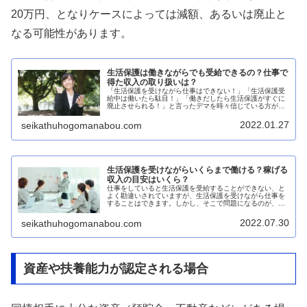
20万円、となりケースによっては減額、あるいは廃止と
なる可能性があります。
生活保護は働きながらでも受給できるの？仕事で
得た収入の取り扱いは？
「生活保護を受けながら仕事はできない！」「生活保護受
給中は働いたら駄目！」「働きだしたら生活保護がすぐに
廃止させられる！」と言ったデマを時々信じている方がい
らっしゃいますが、それらはハッキリ言って嘘です。生活
保護を受けながら仕事はできる生活...
2022.01.27
seikathuhogomanabou.com
生活保護を受けながらいくらまで働ける？稼げる
収入の目安はいくら？
仕事をしていると生活保護を受給することができない、と
よく勘違いされていますが、生活保護を受けながら仕事を
することはできます。しかし、そこで問題になるのが、い
くらまでなら生活保護を受給しながら働くことができるの
か？と言う点だと思います。そこで...
2022.07.30
seikathuhogomanabou.com
資産や扶養能力が認定される場合