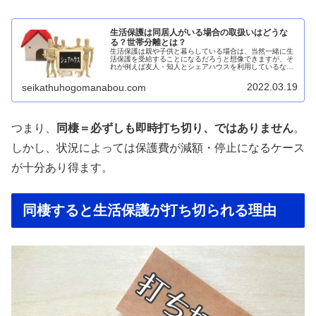
生活保護は同居人がいる場合の取扱いはどうな
る？世帯分離とは？
生活保護は親や子供と暮らしている場合は、当然一緒に生
活保護を受給することになるだろうと想像できますが、そ
れが例えば友人・知人とシェアハウスを利用しているな
ど、同居人がいる場合はどうなるのでしょうか？同居人が
いる場合は、同居人全員が生活保護世...
2022.03.19
seikathuhogomanabou.com
つまり、
同棲＝必ずしも即時打ち切り、ではありません
。
しかし、状況によっては保護費が減額・停止になるケース
が十分あり得ます。
同棲すると生活保護が打ち切られる理由