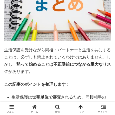
生活保護を受けながら同棲・パートナーと生活を共にする
ことは、必ずしも禁止されているわけではありません。し
かし、
黙って始めることは不正受給につながる重大なリス
ク
があります。
この記事のポイントを整理します：
生活保護は
世帯単位で審査
されるため、同棲相手の
収入・資産が影響する
世帯収入が最低生活費を超えると
保護費の減額・廃
メニュー
ホーム
検索
トップ
サイドバー