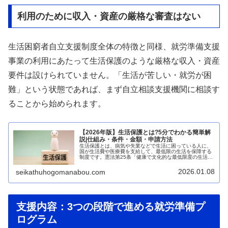
利用のために収入・資産の厳格な審査はない
生活困窮者自立支援制度全体の特徴と同様、就労準備支援
事業の利用にあたって生活保護のような厳格な収入・資産
要件は設けられていません。「生活が苦しい・就労が困
難」という状態であれば、まず自立相談支援機関に相談す
ることから始められます。
【2026年版】生活保護とは?5分でわかる簡単解
説|仕組み・条件・金額・申請方法
生活保護とは、病気や失業などで生活に困っている人に、
国が生活費や医療費を支給して、最低限の生活を保障する
制度です。憲法第25条「健康で文化的な最低限度の生活を
営む権利」に基づいており、日本国民なら誰でも申請でき
る最後のセーフティネットです。...
2026.01.08
seikathuhogomanabou.com
支援内容：3つの段階で進める就労準備プ
ログラム