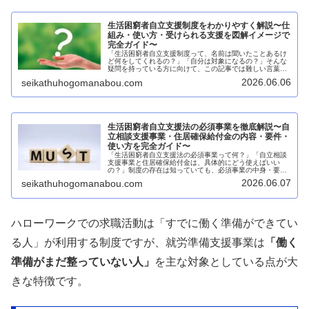
生活困窮者自立支援制度をわかりやすく解説〜仕
組み・使い方・受けられる支援を図解イメージで
完全ガイド〜
「生活困窮者自立支援制度って、名前は聞いたことあるけ
ど何をしてくれるの？」「自分は対象になるの？」そんな
疑問を持っている方に向けて、この記事では難しい言葉を
一切使わず、制度の全体像をゼロから丁寧に解説します。
2026.06.06
seikathuhogomanabou.com
役所の窓口に行く前に読んでおくと...
生活困窮者自立支援法の必須事業を徹底解説〜自
立相談支援事業・住居確保給付金の内容・要件・
使い方を完全ガイド〜
「生活困窮者自立支援法の必須事業って何？」「自立相談
支援事業と住居確保給付金は、具体的にどう使えばいい
の？」制度の存在は知っていても、必須事業の中身・要
件・実際の使い方まで詳しく知っている方は多くありませ
2026.06.07
seikathuhogomanabou.com
ん。本記事では、生活困窮者自立支援法...
ハローワークでの求職活動は「すでに働く準備ができてい
る人」が利用する制度ですが、就労準備支援事業は
「働く
準備がまだ整っていない人」
を主な対象としている点が大
きな特徴です。