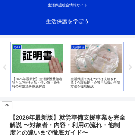
生活保護総合情報サイト
生活保護を学ぼう
Q&A
支給関係
支
？支
【2026年最新版】生活保護受給者
生活保護でおむつ代は支給され
生
説
証とは?発行方法・使い道・紛失
る？介護扶助・介護用品費の申請
支
時の対処法を徹底解説
方法を徹底解説
額
ガ
PR
【2026年最新版】就労準備支援事業を完全
解説 〜対象者・内容・利用の流れ・他制
度との違いまで徹底ガイド〜