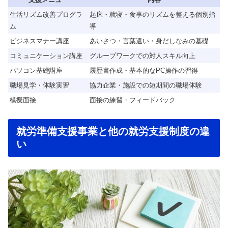
生活リズム改善プログラ
起床・就寝・食事のリズムを整える個別指
ム
導
ビジネスマナー講座
あいさつ・言葉遣い・身だしなみの基礎
コミュニケーション講座
グループワークでの対人スキル向上
パソコン基礎講座
履歴書作成・基本的なPC操作の習得
職場見学・体験実習
協力企業・施設での短期間の職場体験
模擬面接
面接の練習・フィードバック
就労準備支援事業と他の就労支援制度の違
い