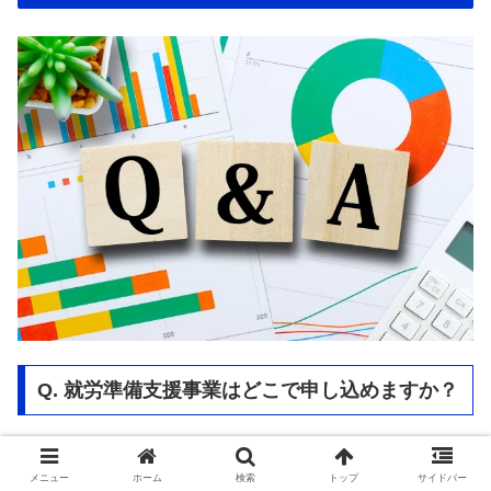
Q. 就労準備支援事業はどこで申し込めますか？
A. お住まいの市区町村の「自立相談支援機関（福祉課・
メニュー
ホーム
検索
トップ
サイドバー
くらしのサポートセンター等）」が窓口です。まずは電話