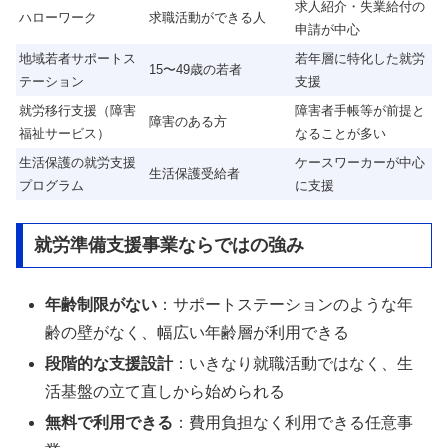
求人紹介・失業給付の
ハローワーク
求職活動ができる人
申請が中心
地域若者サポートス
若年層に特化した就労
15〜49歳の若者
テーション
支援
就労移行支援（障害
障害者手帳等が前提と
障害のある方
福祉サービス）
なることが多い
生活保護の就労支援
ケースワーカーが中心
生活保護受給者
プログラム
に支援
就労準備支援事業ならではの強み
年齢制限がない
：サポートステーションのような年
齢の壁がなく、幅広い年齢層が利用できる
段階的な支援設計
：いきなり就職活動ではなく、生
活基盤の立て直しから始められる
無料で利用できる
：費用負担なく利用できる任意事