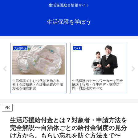
生活保護総合情報サイト
生活保護を学ぼう
支給関係
Q&A
Q
組
生活保護でおむつ代は支給され
生活保護のケースワーカーを完全
【2
や
る？介護扶助・介護用品費の申請
解説｜役割・仕事内容・家庭訪
証
方法を徹底解説
問・対処法のすべて
時
PR
生活応援給付金とは？対象者・申請方法を
完全解説〜自治体ごとの給付金制度の見分
け方から、もらい忘れを防ぐ方法まで〜