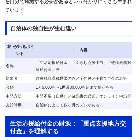
を自分で確認する必要がある
という分かりにくさも生まれ
ています。
自治体の独自性が生む違い
違いが出るポイ
内容
ント
「生活応援給付金」「くらし応援手当」「物価高騰対
名称
策給付金」等
対象者
住民税非課税世帯のみ／全住民／子育て世帯のみ等
金額
1人5,000円〜1世帯30,000円超まで幅がある
申請方法
申請不要（自動）／確認書の返送／オンライン申請等
支給時期
自治体によって数ヶ月のズレがある
生活応援給付金の財源：「重点支援地方交
付金」を理解する