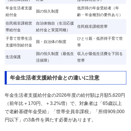
年金生活者支援
低所得の年金受給者（年
国の恒久制度
給付金
齢・年金種別の要件あり）
住民税非課税世
自治体独自（生活応援
住民税非課税世帯
帯給付金
給付金と実質同種）
子育て世帯生活
ひとり親・低所得子育て世
国・自治体の制度
支援特別給付金
帯
国の恒久制度（最低生
収入が最低生活費を下回る
生活保護
活保障）
世帯
年金生活者支援給付金との違いに注意
年金生活者支援給付金の2026年度の給付額は月額5,620円
（前年比＋170円、＋3.2%増）で、対象者は「65歳以上
で老齢基礎年金受給」「世帯全員非課税」「所得909,000
円以下」の3条件を満たす必要があります。